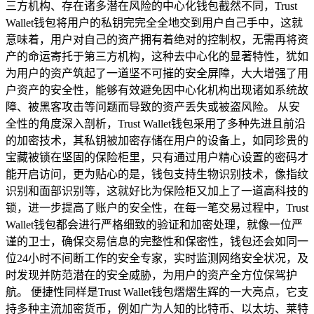
三方机构、存在诸多潜在风险的中心化钱包截然不同，Trust
Wallet钱包将用户的私钥完完全全地交到用户自己手中，这就
意味着，用户对自己的资产拥有着绝对的控制权，无需再将资
产的命运寄托于第三方机构，这种去中心化的显著特性，犹如
为用户的资产筑起了一道坚不可摧的安全屏障，大大增强了用
户资产的安全性，能够有效避免因中心化机构出现诸如系统故
障、被黑客攻击等问题而导致的资产丢失或被盗风险。 从安
全性的角度深入剖析，Trust Wallet钱包采用了多种先进且前沿
的加密技术，其私钥被加密存储在用户的设备上，如同珍贵的
宝藏被锁在坚固的保险柜里，只有通过用户精心设置的密码才
能开启访问，更为贴心的是，钱包支持生物识别技术，像指纹
识别和面部识别等，这就好比为保险柜又加上了一道高科技的
锁，进一步提高了账户的安全性，在每一笔交易过程中，Trust
Wallet钱包都会进行严格细致的验证和加密处理，就像一位严
谨的卫士，确保交易信息的完整性和保密性，钱包还会如同一
位24小时不间断工作的安全专家，实时监测网络安全状况，及
时发现并防范潜在的安全威胁，为用户的资产全方位保驾护
航。 便捷性同样是Trust Wallet钱包熠熠生辉的一大亮点，它支
持多种主流加密货币，例如广为人知的比特币、以太坊、莱特