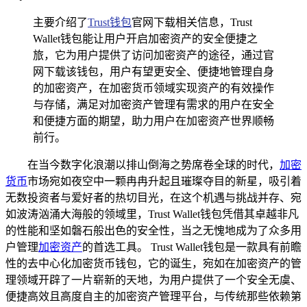
主要介绍了
Trust钱包
官网下载相关信息，Trust
Wallet钱包能让用户开启加密资产的安全便捷之
旅，它为用户提供了访问加密资产的途径，通过官
网下载该钱包，用户有望更安全、便捷地管理自身
的加密资产，在加密货币领域实现资产的有效操作
与存储，满足对加密资产管理有需求的用户在安全
和便捷方面的期望，助力用户在加密资产世界顺畅
前行。
在当今数字化浪潮以排山倒海之势席卷全球的时代，
加密
货币
市场宛如夜空中一颗冉冉升起且璀璨夺目的新星，吸引着
无数投资者与爱好者的热切目光，在这个机遇与挑战并存、宛
如波涛汹涌大海般的领域里，Trust Wallet钱包凭借其卓越非凡
的性能和坚如磐石般出色的安全性，当之无愧地成为了众多用
户管理
加密资产
的首选工具。 Trust Wallet钱包是一款具有前瞻
性的去中心化加密货币钱包，它的诞生，宛如在加密资产的管
理领域开辟了一片崭新的天地，为用户提供了一个安全无虞、
便捷高效且高度自主的加密资产管理平台，与传统那些依赖第