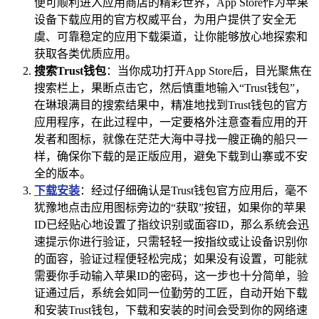
便可顺利进入应用商店的精彩世界，App Store作为苹果
设备下载应用的官方权威平台，为用户提供了安全无
虞、可靠稳定的应用下载渠道，让你能够放心地探索和
获取各类优质应用。
搜索Trust钱包
：当你成功打开App Store后，目光聚焦在
搜索栏上，果断点击它，然后慎重地输入“Trust钱包”，
在琳琅满目的搜索结果中，精准地找到Trust钱包的官方
应用程序，在此过程中，一定要格外注意查看应用的开
发者和图标，就像在茫茫大海中寻找一艘正确的船只一
样，确保你下载的是正版应用，避免下载到山寨或不安
全的版本。
下载安装
：经过仔细确认是Trust钱包官方应用后，毫不
犹豫地点击应用图标旁边的“获取”按钮，如果你的苹果
ID已经贴心地设置了指纹识别或面容ID，那么系统会迅
速提示你进行验证，只需轻轻一按指纹或让设备识别你
的面容，验证过程便轻松完成；如果没有设置，可能就
需要你手动输入苹果ID的密码，这一步也十分简单，验
证通过后，系统会如同一位勤劳的工匠，自动开始下载
和安装Trust钱包，下载和安装的时间会受到你的网络速