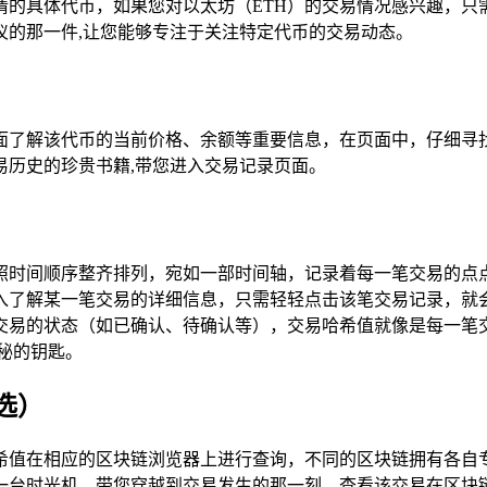
情的具体代币，如果您对以太坊（ETH）的交易情况感兴趣，只
仪的那一件,让您能够专注于关注特定代币的交易动态。
面了解该代币的当前价格、余额等重要信息，在页面中，仔细寻找
易历史的珍贵书籍,带您进入交易记录页面。
照时间顺序整齐排列，宛如一部时间轴，记录着每一笔交易的点
入了解某一笔交易的详细信息，只需轻轻点击该笔交易记录，就
交易的状态（如已确认、待确认等），交易哈希值就像是每一笔
秘的钥匙。
选）
在相应的区块链浏览器上进行查询，不同的区块链拥有各自专属的浏
一台时光机，带您穿越到交易发生的那一刻，查看该交易在区块