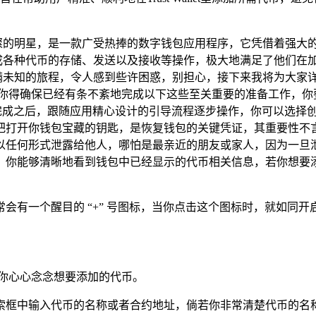
宛如一颗璀璨的明星，是一款广受热捧的数字钱包应用程序，它凭借着
轻松地完成各种代币的存储、发送以及接收等操作，极大地满足了他
段充满未知的旅程，令人感到些许困惑，别担心，接下来我将为大家详细且
得确保已经有条不紊地完成以下这些至关重要的准备工作，你要前往
应用，安装完成之后，跟随应用精心设计的引导流程逐步操作，你可以
把打开你钱包宝藏的钥匙，是恢复钱包的关键凭证，其重要性不
以任何形式泄露给他人，哪怕是最亲近的朋友或家人，因为一旦
你能够清晰地看到钱包中已经显示的代币相关信息，若你想要添加
会有一个醒目的 “+” 号图标，当你点击这个图标时，就如同开
你心心念念想要添加的代币。
索框中输入代币的名称或者合约地址，倘若你非常清楚代币的名