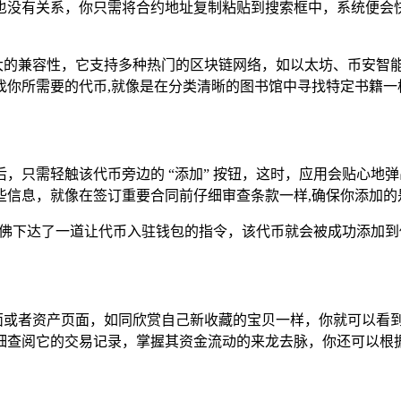
没有关系，你只需将合约地址复制粘贴到搜索框中，系统便会快速为
et拥有强大的兼容性，它支持多种热门的区块链网络，如以太坊、币
找你所需要的代币,就像是在分类清晰的图书馆中寻找特定书籍一
，只需轻触该代币旁边的 “添加” 按钮，这时，应用会贴心地
些信息，就像在签订重要合同前仔细审查条款一样,确保你添加的
下达了一道让代币入驻钱包的指令，该代币就会被成功添加到你的Tr
et的主界面或者资产页面，如同欣赏自己新收藏的宝贝一样，你就可
细查阅它的交易记录，掌握其资金流动的来龙去脉，你还可以根据