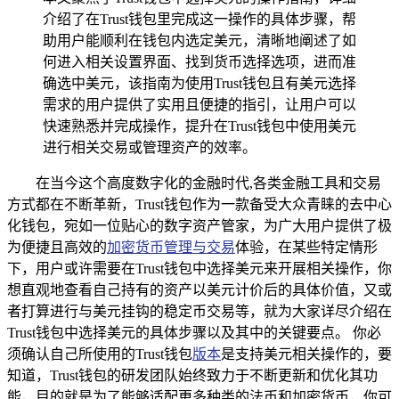
介绍了在Trust钱包里完成这一操作的具体步骤，帮
助用户能顺利在钱包内选定美元，清晰地阐述了如
何进入相关设置界面、找到货币选择选项，进而准
确选中美元，该指南为使用Trust钱包且有美元选择
需求的用户提供了实用且便捷的指引，让用户可以
快速熟悉并完成操作，提升在Trust钱包中使用美元
进行相关交易或管理资产的效率。
在当今这个高度数字化的金融时代,各类金融工具和交易
方式都在不断革新，Trust钱包作为一款备受大众青睐的去中心
化钱包，宛如一位贴心的数字资产管家，为广大用户提供了极
为便捷且高效的
加密货币管理与交易
体验，在某些特定情形
下，用户或许需要在Trust钱包中选择美元来开展相关操作，你
想直观地查看自己持有的资产以美元计价后的具体价值，又或
者打算进行与美元挂钩的稳定币交易等，就为大家详尽介绍在
Trust钱包中选择美元的具体步骤以及其中的关键要点。 你必
须确认自己所使用的Trust钱包
版本
是支持美元相关操作的，要
知道，Trust钱包的研发团队始终致力于不断更新和优化其功
能，目的就是为了能够适配更多种类的法币和加密货币，你可