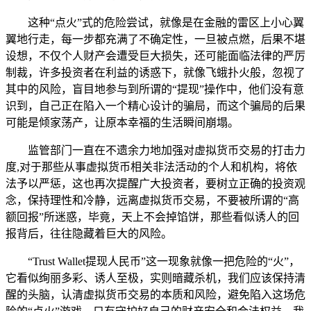
这种“点火”式的危险尝试，就像是在金融的雷区上小心翼
翼地行走，每一步都充满了不确定性，一旦被点燃，后果不堪
设想，不仅个人财产会遭受巨大损失，还可能面临法律的严厉
制裁，许多投资者在利益的诱惑下，就像飞蛾扑火般，忽视了
其中的风险，盲目地参与到所谓的“提现”操作中，他们没有意
识到，自己正在陷入一个精心设计的骗局，而这个骗局的后果
可能是倾家荡产，让原本幸福的生活瞬间崩塌。
监管部门一直在不遗余力地加强对虚拟货币交易的打击力
度,对于那些从事虚拟货币相关非法活动的个人和机构，将依
法予以严惩，这也再次提醒广大投资者，要树立正确的投资观
念，保持理性和冷静，远离虚拟货币交易，不要被所谓的“高
额回报”所迷惑，毕竟，天上不会掉馅饼，那些看似诱人的回
报背后，往往隐藏着巨大的风险。
“Trust Wallet提现人民币”这一现象就像一把危险的“火”，
它看似绚丽多彩、诱人至极，实则暗藏杀机，我们应该保持清
醒的头脑，认清虚拟货币交易的本质和风险，避免陷入这场危