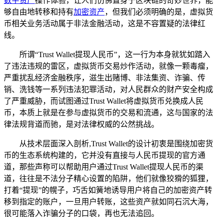
数字资产
操作体验，让人们仿佛置身于区块链的奇妙世界，能
够自由地转移和持有
加密资产
，但我们必须明确的是，虚拟货
币相关业务活动属于非法金融活动，这是不容置疑的法律红
线。
所谓“Trust Wallet提现人民币”，这一行为本身就犹如踏入
了违法违规的雷区，虚拟货币交易炒作活动，就像一颗毒瘤，
严重扰乱经济金融秩序，滋生出赌博、非法集资、诈骗、传
销、洗钱等一系列违法犯罪活动，对人民群众的财产安全构成
了严重威胁，而试图通过Trust Wallet将虚拟货币兑换成人民
币，本质上就是在参与虚拟货币的交易和流通，这与国家的法
律法规背道而驰，是对法律权威的公然挑战。
从技术层面深入剖析,Trust Wallet的设计初衷是围绕加密货
币的生态系统构建的，它并没有直接与人民币提现的官方通
道，那些声称可以帮助用户通过Trust Wallet提现人民币的渠
道，往往是不法分子精心设置的陷阱，他们就像狡猾的狐狸，
打着“提现”的幌子，巧舌如簧地诱导用户将自己的加密资产转
移到指定的账户，一旦用户转账，这些资产就如同石沉大海，
很可能落入诈骗分子的口袋，再也无法追回。