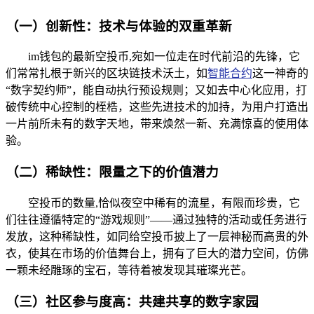
（一）创新性：技术与体验的双重革新
im钱包的最新空投币,宛如一位走在时代前沿的先锋，它
们常常扎根于新兴的区块链技术沃土，如
智能合约
这一神奇的
“数字契约师”，能自动执行预设规则；又如去中心化应用，打
破传统中心控制的桎梏，这些先进技术的加持，为用户打造出
一片前所未有的数字天地，带来焕然一新、充满惊喜的使用体
验。
（二）稀缺性：限量之下的价值潜力
空投币的数量,恰似夜空中稀有的流星，有限而珍贵，它
们往往遵循特定的“游戏规则”——通过独特的活动或任务进行
发放，这种稀缺性，如同给空投币披上了一层神秘而高贵的外
衣，使其在市场的价值舞台上，拥有了巨大的潜力空间，仿佛
一颗未经雕琢的宝石，等待着被发现其璀璨光芒。
（三）社区参与度高：共建共享的数字家园