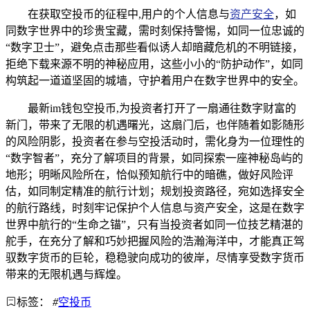
在获取空投币的征程中,用户的个人信息与
资产安全
，如
同数字世界中的珍贵宝藏，需时刻保持警惕，如同一位忠诚的
“数字卫士”，避免点击那些看似诱人却暗藏危机的不明链接，
拒绝下载来源不明的神秘应用，这些小小的“防护动作”，如同
构筑起一道道坚固的城墙，守护着用户在数字世界中的安全。
最新im钱包空投币,为投资者打开了一扇通往数字财富的
新门，带来了无限的机遇曙光，这扇门后，也伴随着如影随形
的风险阴影，投资者在参与空投活动时，需化身为一位理性的
“数字智者”，充分了解项目的背景，如同探索一座神秘岛屿的
地形；明晰风险所在，恰似预知航行中的暗礁，做好风险评
估，如同制定精准的航行计划；规划投资路径，宛如选择安全
的航行路线，时刻牢记保护个人信息与资产安全，这是在数字
世界中航行的“生命之锚”，只有当投资者如同一位技艺精湛的
舵手，在充分了解和巧妙把握风险的浩瀚海洋中，才能真正驾
驭数字货币的巨轮，稳稳驶向成功的彼岸，尽情享受数字货币
带来的无限机遇与辉煌。
标签：
#
空投币