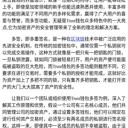
简洁直观的界面设计，就像一位贴心的向导，让用户能够轻松
上手，即使是加密领域的新手也能迅速熟悉并使用，丰富多样
的功能则满足了不同用户的多样化需求，赢得了广大用户的喜
爱与赞誉，而多签功能，无疑是Trust钱包众多特色中的一大亮
点,它为加密资产的安全管理带来了全新的理念和解决方案。
多签，即多重签名，是一种在
区块链
技术中被广泛应用的
先进安全机制，在传统的加密钱包中，通常仅需一个私钥就可
以完成交易操作，这种方式就像是一把只有一把钥匙的门锁，
一旦私钥泄露，就如同门锁被轻易打开，用户的资产便可能面
临被盗取的巨大危险，而Trust钱包的多签功能则截然不同，它
要求在进行交易时，需要多个私钥的授权才能完成，这就好比
为资产加上了多把不同的锁，只有集齐多把钥匙，才能打开资
产的大门,大大提高了资产的安全性。
让我们以一个团队或组织使用Trust钱包多签为例，深入了
解其工作原理和优势，假设一个公司有三名核心成员，他们共
同管理公司的加密资产，通过设置多签钱包，他们可以规定在
进行任何资产交易时，必须至少有两名成员的私钥进行签名授
权，这样一来，即使其中一名成员的私钥不幸被盗取，由于没