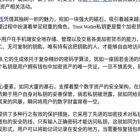
资产相关活动。
币
凭借其独树一帜的魅力，宛如一块强大的磁石，吸引着越来越多投资
过程中扮演着举足轻重的角色，Trust Wallet私钥更是整个加
钱包，它赋予用户在手机端安全地存储、管理以及交易各类加密货币的
二、无可复制的钥匙，唯有持有这把钥匙的人，才能够自由地访
的生成依托于复杂精妙的密码学算法，犹如一座固若金汤的堡垒，具
个私钥是用户拥有钱包中加密资产的唯一凭证，一旦不慎丢失，
核心要素，如同大厦的基石，支撑着整个数字资产的安全架构，在
依赖于用户自身对私钥的妥善保管，倘若私钥被泄露，就如同给
其来的风暴，瞬间将用户的数字财富席卷一空。
的守护者，提供了多种行之有效的保护措施，它采用了先进的加密技
的安全防线，只有输入正确密码才能访问私钥，这就如同为钱包加上了
现形式，用户可以将助记词记录在安全的地方，当需要恢复钱包