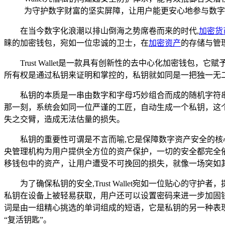
为守护数字财富的坚实屏障，让用户能更安心地参与数字
在当今数字化浪潮以排山倒海之势席卷而来的时代,
加密货
睐的加密钱包，宛如一位忠诚的卫士，在
加密资产
的存储与管理
Trust Wallet是一款具有创新性的去中心化加密
所有权是通过私钥来证明和掌控的，私钥就如同是一把独一无
私钥的本质是一串由数字和字母巧妙组合而成的随机字符串,它
那一刻，系统会如同一位严谨的工匠，自动生成一个私钥，这
失之交臂，造成无法估量的损失。
私钥的重要性可谓是不言而喻,它是保障数字资产安全的
央管理机构为用户提供全方位的资产保护，一切的安全都完全
移钱包中的资产，让用户遭受不可挽回的损失，就像一场突如
为了确保私钥的安全,Trust Wallet宛如一位贴心
私钥在设备上被轻易获取，用户还可以设置密码来进一步加固钱包
词是由一组精心挑选的单词组成的短语，它是私钥的另一种表
“复活钥匙”。