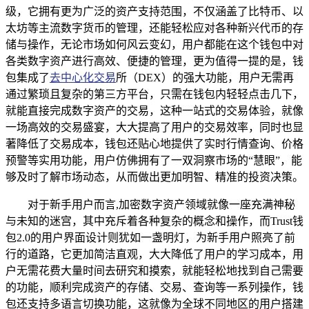
级，它拥有更为广泛的资产支持范围，不仅涵盖了比特币、以
太坊等主流数字货币的管理，还能轻松应对各种新兴代币的存
储与操作，无论市场如何风云变幻，用户都能在这个钱包中对
各类数字资产进行高效、便捷的管理，更为值得一提的是，钱
包集成了
去中心化交易
所（DEX）的强大功能，用户无需再
通过繁琐且复杂的第三方平台，只需在钱包内轻轻点击几下，
就能直接完成数字资产的交易，这种一站式的交易体验，就像
一场高效的交易盛宴，大大提高了用户的交易效率，同时也显
著降低了交易成本，钱包还贴心地提供了实时行情查询、价格
预警等实用功能，用户仿佛拥有了一双洞察市场的“慧眼”，能
够及时了解市场动态，从而做出更加明智、精准的投资决策。
对于新手用户而言,加密数字资产领域就像一座充满神秘
与未知的迷宫，其中充斥着各种复杂的概念和操作，而Trust钱
包2.0的用户界面设计则犹如一盏明灯，为新手用户照亮了前
行的道路，它更加简洁直观，大大降低了用户的学习成本，用
户无需花费大量时间去研究和摸索，就能轻松地找到自己需要
的功能，顺利完成资产的存储、交易、查询等一系列操作，钱
包还支持多语言切换功能，这就像为全球不同地区的用户搭建