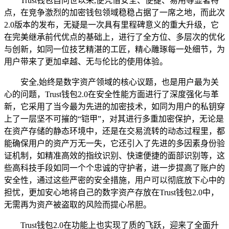
Trust钱包自问世以来,便凭借安全、便捷、易用等显著特
点，在竞争激烈的加密钱包领域稳稳占据了一席之地，而此次
2.0版本的发布，无疑是一次具有里程碑意义的重大升级，它
在完美继承前代优点的基础上，进行了全方位、多层次的优化
与创新，如同一位技艺精湛的工匠，精心雕琢每一处细节，为
用户带来了更加卓越、无与伦比的使用体验。
安全,始终是数字资产领域的核心议题，也是用户最为关
心的问题，Trust钱包2.0在安全性能方面进行了深度强化与革
新，它采用了当今最为先进的加密技术，如同为用户的私钥穿
上了一层坚不可摧的“铠甲”，对其进行多重加密保护，无论是
在资产存储的静态环境中，还是在交易流转的动态过程里，都
能确保用户的资产万无一失，它还引入了先进的多因素身份验
证机制，如精准高效的指纹识别、快速便捷的面部识别等，这
些高科技手段如同一个个忠诚的守护者，进一步提高了账户的
安全性，通过这些严密的安全措施，用户可以彻底放下心中的
担忧，更加安心地将自己的数字资产存放在Trust钱包2.0中，
无需再为资产被盗取的风险而提心吊胆。
Trust钱包2.0在功能上也实现了质的飞跃，迎来了全面升