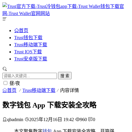
首页
Trust钱包下载
Trust移动端下载
Trust IOS下载
Trust安卓版下载
搜 索
昼/夜
首页
Trust移动端下载
内容详情
数字钱包 App 下载安装全攻略
qbadmin
2025年12月16日 19:42
960
0
本文聚焦数字
钱包
App 下载安装全攻略，开篇强