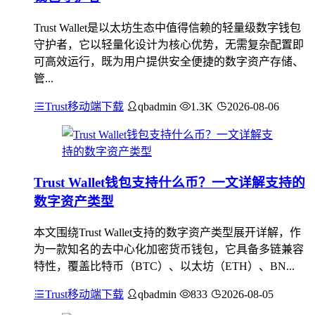
Trust Wallet是以太坊生态中值得信赖的轻量级数字钱包
守护者，它以轻量化设计为核心优势，无需复杂配置即
可高效运行，既为用户提供安全便捷的数字资产存储、
管...
Trust移动端下载
qbadmin
1.3K
2026-08-06
Trust Wallet钱包支持什么币？一文详解支持的
数字资产类型
本文围绕Trust Wallet支持的数字资产类型展开详解，作
为一款知名的去中心化加密货币钱包，它具备多链兼容
特性，覆盖比特币（BTC）、以太坊（ETH）、BN...
Trust移动端下载
qbadmin
833
2026-08-05