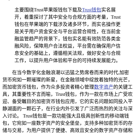
主要围绕Trust苹果版钱包下载及
Trust钱包
实名展
开，着重探讨了其中安全与合规方面的考量，Trust
钱包在苹果端的下载涉及诸多环节，而实名操作更
是关乎用户资金安全与平台运营合规性，在当前金
融监管趋严的背景下，钱包实名能有效防范各类金
融风险，保障用户合法权益，平台需在确保用户信
息安全的基础上，遵循相关法规，做好安全与合规
工作，以提升用户体验和平台的可持续发展能力。
在当今数字化金融浪潮以迅猛之势席卷而来的时代,加密
货币宛如一颗璀璨的新星，在金融领域中绽放着独特的光芒，
而加密货币钱包，作为众多投资者精心管理
数字资产
的关键工
具，其重要性不言而喻，Trust钱包，作为一款在市场上广受欢
迎、备受瞩目的加密货币钱包应用，它的实名问题如同投入平
静湖面的一颗石子，在行业内外引发了广泛而热烈的关注与深
入讨论。 Trust钱包是一款功能强大且极具创新性的移动端钱
包，它宛如一座数字资产的安全堡垒，支持多种加密货币的存
储与交易，为用户提供了便捷、高效且安全的数字资产存储和