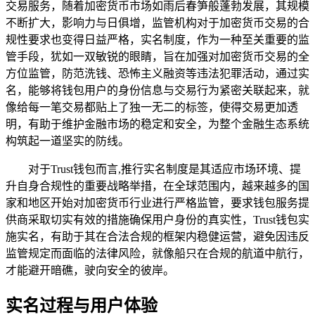
交易服务，随着加密货币市场如雨后春笋般蓬勃发展，其规模
不断扩大，影响力与日俱增，监管机构对于加密货币交易的合
规性要求也变得日益严格，实名制度，作为一种至关重要的监
管手段，犹如一双敏锐的眼睛，旨在加强对加密货币交易的全
方位监管，防范洗钱、恐怖主义融资等违法犯罪活动，通过实
名，能够将钱包用户的身份信息与交易行为紧密关联起来，就
像给每一笔交易都贴上了独一无二的标签，使得交易更加透
明，有助于维护金融市场的稳定和安全，为整个金融生态系统
构筑起一道坚实的防线。
对于Trust钱包而言,推行实名制度是其适应市场环境、提
升自身合规性的重要战略举措，在全球范围内，越来越多的国
家和地区开始对加密货币行业进行严格监管，要求钱包服务提
供商采取切实有效的措施确保用户身份的真实性，Trust钱包实
施实名，有助于其在合法合规的框架内稳健运营，避免因违反
监管规定而面临的法律风险，就像船只在合规的航道中航行，
才能避开暗礁，驶向安全的彼岸。
实名过程与用户体验