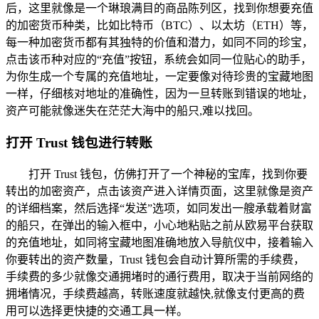
后，这里就像是一个琳琅满目的商品陈列区，找到你想要充值
的加密货币种类，比如比特币（BTC）、以太坊（ETH）等，
每一种加密货币都有其独特的价值和潜力，如同不同的珍宝，
点击该币种对应的“充值”按钮，系统会如同一位贴心的助手，
为你生成一个专属的充值地址，一定要像对待珍贵的宝藏地图
一样，仔细核对地址的准确性，因为一旦转账到错误的地址，
资产可能就像迷失在茫茫大海中的船只,难以找回。
打开 Trust 钱包进行转账
打开 Trust 钱包，仿佛打开了一个神秘的宝库，找到你要
转出的加密资产，点击该资产进入详情页面，这里就像是资产
的详细档案，然后选择“发送”选项，如同发出一艘承载着财富
的船只，在弹出的输入框中，小心地粘贴之前从欧易平台获取
的充值地址，如同将宝藏地图准确地放入导航仪中，接着输入
你要转出的资产数量，Trust 钱包会自动计算所需的手续费，
手续费的多少就像交通拥堵时的通行费用，取决于当前网络的
拥堵情况，手续费越高，转账速度就越快,就像支付更高的费
用可以选择更快捷的交通工具一样。