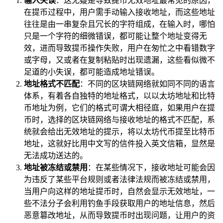
输入失误
：这无疑是导致提币无效地址最常见的原因，
在提币过程中，用户需手动输入接收地址，而这些地址
往往是由一串复杂且冗长的字符组成，在输入时，哪怕
只是一个字符的细微错误，都可能让整个地址变得无
效，进而导致提币操作失败，用户在匆忙之中看错数字
或字母，又或者在复制粘贴时出现遗漏，这些看似微不
足道的小失误，都可能造成地址错误。
地址格式不匹配
：不同的区块链网络就如同不同的语言
体系，有着各自独特的地址格式，以以太坊地址和比特
币地址为例，它们的格式可谓大相径庭，如果用户在提
币时，选择的区块链网络与接收地址的格式不匹配，系
统就会给出无效地址的提示，将以太坊代币提至比特币
地址，这就好比用中文写的信件投入英文信箱，显然是
无法成功送达的。
地址被冻结或禁用
：在某些情况下，接收地址可能会因
为违反了某些平台规则或者法律法规而被冻结或禁用，
当用户向这样的地址提币时，自然会显示无效地址，一
些不法分子会利用钓鱼手段获取用户的地址信息，然后
恶意篡改地址，从而导致提币时出现问题，让用户的资