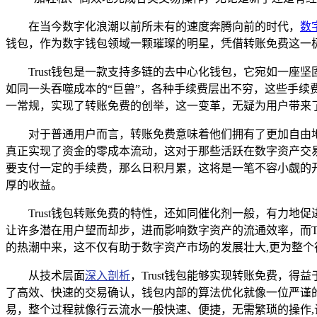
在当今数字化浪潮以前所未有的速度奔腾向前的时代，
数
钱包，作为数字钱包领域一颗璀璨的明星，凭借转账免费这一
Trust钱包是一款支持多链的去中心化钱包，它宛如一
如同一头吞噬成本的“巨兽”，各种手续费层出不穷，这些手续
一常规，实现了转账免费的创举，这一变革，无疑为用户带来
对于普通用户而言，转账免费意味着他们拥有了更加自由
真正实现了资金的零成本流动，这对于那些活跃在数字资产交
要支付一定的手续费，那么日积月累，这将是一笔不容小觑的开
厚的收益。
Trust钱包转账免费的特性，还如同催化剂一般，有力
让许多潜在用户望而却步，进而影响数字资产的流通效率，而Tru
的热潮中来，这不仅有助于数字资产市场的发展壮大,更为整
从技术层面
深入剖析
，Trust钱包能够实现转账免费，
了高效、快速的交易确认，钱包内部的算法优化就像一位严谨的
易，整个过程就像行云流水一般快速、便捷，无需繁琐的操作,