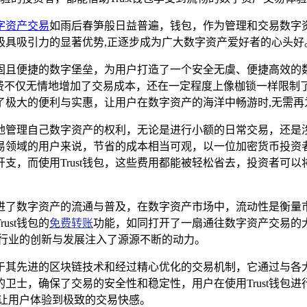
字资产交易
如雨后春笋般日益普遍，钱包，作为管理和交易数字资
极具吸引力的显著优势,正逐步成为广大数字资产爱好者的心头好
座坚固且便捷的数字堡垒，为用户打造了一个安全无虞、便捷高效
费不仅无情地增加了交易成本，还在一定程度上像枷锁一样限制了资
了极大的便利与实惠，让用户在数字资产的海洋中畅游时,无需再
地管理自己数字资产的权利，无论是进行小额的日常交易，还是涉
易领域的用户来说，节省的成本相当可观，以一位加密货币投资
支，而使用Trust钱包，这些费用都能被轻松省去，投资者可以
地促进了数字资产的流通与普及，在数字资产市场中，流动性是衡
st钱包的
免费转账
功能，如同打开了一扇通往数字资产交易的
个行业的创新与发展注入了源源不断的动力。
得益于其先进的区块链技术和经过精心优化的交易机制，它通过与
卫士，确保了交易的安全性和稳定性，用户在使用Trust钱包
让用户体验到极致的交易快感。