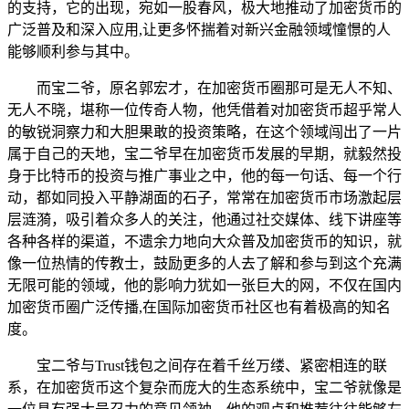
的支持，它的出现，宛如一股春风，极大地推动了加密货币的
广泛普及和深入应用,让更多怀揣着对新兴金融领域憧憬的人
能够顺利参与其中。
而宝二爷，原名郭宏才，在加密货币圈那可是无人不知、
无人不晓，堪称一位传奇人物，他凭借着对加密货币超乎常人
的敏锐洞察力和大胆果敢的投资策略，在这个领域闯出了一片
属于自己的天地，宝二爷早在加密货币发展的早期，就毅然投
身于比特币的投资与推广事业之中，他的每一句话、每一个行
动，都如同投入平静湖面的石子，常常在加密货币市场激起层
层涟漪，吸引着众多人的关注，他通过社交媒体、线下讲座等
各种各样的渠道，不遗余力地向大众普及加密货币的知识，就
像一位热情的传教士，鼓励更多的人去了解和参与到这个充满
无限可能的领域，他的影响力犹如一张巨大的网，不仅在国内
加密货币圈广泛传播,在国际加密货币社区也有着极高的知名
度。
宝二爷与Trust钱包之间存在着千丝万缕、紧密相连的联
系，在加密货币这个复杂而庞大的生态系统中，宝二爷就像是