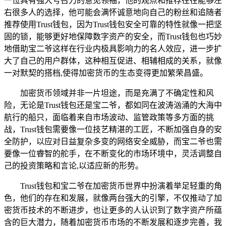
一位具有强大号召力的意见领袖，他的观点和推荐往往能够左
右很多人的选择，他可能会满怀诚意地向自己的粉丝和追随者
推荐使用Trust钱包，因为Trust钱包安全可靠的特性就像一把坚
固的锁，能够更好地保障数字资产的安全，而Trust钱包也巧妙
地借助宝二爷这样在行业内极具影响力的名人效应，进一步扩
大了自己的用户群体，这种相互促进、相辅相成的关系，就像
一对默契的搭档,使得加密货币的生态变得更加繁荣昌盛。
加密货币领域并非一片坦途，而是充满了不确定性和风
险，无论是Trust钱包还是宝二爷，都如同在波涛汹涌的大海中
航行的船只，面临着来自市场波动、监管政策等多方面的挑
战，Trust钱包需要像一位技艺精湛的工匠，不断加强自身的安
全防护，以应对日益复杂多变的网络安全威胁，而宝二爷也需
要像一位睿智的舵手，在不断变化的市场环境中，灵活调整自
己的投资策略和言论,以适应新的形势。
Trust钱包和宝二爷在加密货币世界中扮演着举足轻重的角
色，他们的存在和发展，就像两台强大的引擎，不仅推动了加
密货币技术的不断进步，也让更多的人认识到了数字资产所蕴
含的巨大潜力，随着加密货币市场的不断发展和逐步完善，我