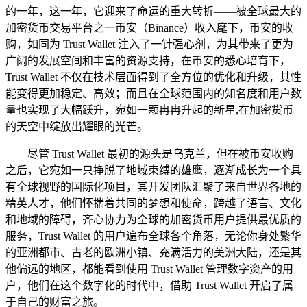
的一年，这一年，它迎来了命运的重大转折——被全球最大的
加密货币交易平台之一币安（Binance）收入麾下，币安的收
购，如同为 Trust Wallet 注入了一针强心剂，为其带来了更为
广阔的发展空间和丰富的资源支持，在币安的悉心培育下，
Trust Wallet 不仅在技术层面得到了全方位的优化和升级，其性
能变得更加稳定、高效；而且在全球范围内的知名度和用户数
量也实现了大幅跃升，宛如一颗冉冉升起的新星,在加密货币
的天空中绽放出耀眼的光芒。
尽管 Trust Wallet 最初的源头是乌克兰，但在被币安收购
之后，它宛如一只挣脱了地域束缚的雄鹰，逐渐成长为一个具
有全球视野的国际化项目，其开发团队汇聚了来自世界各地的
精英人才，他们怀揣着共同的梦想和使命，跨越了语言、文化
和地域的障碍，齐心协力为全球的加密货币用户提供最优质的
服务，Trust Wallet 的用户遍布全球各个角落，无论你身处繁华
的亚洲都市、古老的欧洲小镇、充满活力的美洲大陆，还是其
他偏远的地区，都能看到使用 Trust Wallet 管理数字资产的用
户，他们在这个数字化的时代中，借助 Trust Wallet 开启了属
于自己的财富之旅。