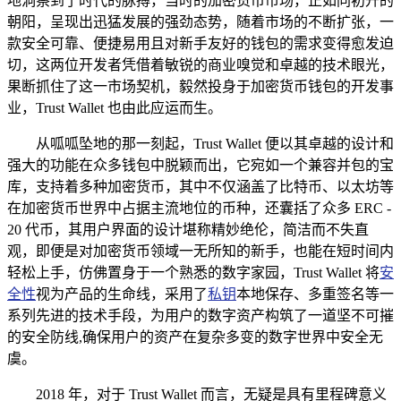
地洞察到了时代的脉搏，当时的加密货币市场，正如同初升的
朝阳，呈现出迅猛发展的强劲态势，随着市场的不断扩张，一
款安全可靠、便捷易用且对新手友好的钱包的需求变得愈发迫
切，这两位开发者凭借着敏锐的商业嗅觉和卓越的技术眼光，
果断抓住了这一市场契机，毅然投身于加密货币钱包的开发事
业，Trust Wallet 也由此应运而生。
从呱呱坠地的那一刻起，Trust Wallet 便以其卓越的设计和
强大的功能在众多钱包中脱颖而出，它宛如一个兼容并包的宝
库，支持着多种加密货币，其中不仅涵盖了比特币、以太坊等
在加密货币世界中占据主流地位的币种，还囊括了众多 ERC -
20 代币，其用户界面的设计堪称精妙绝伦，简洁而不失直
观，即便是对加密货币领域一无所知的新手，也能在短时间内
轻松上手，仿佛置身于一个熟悉的数字家园，Trust Wallet 将
安
全性
视为产品的生命线，采用了
私钥
本地保存、多重签名等一
系列先进的技术手段，为用户的数字资产构筑了一道坚不可摧
的安全防线,确保用户的资产在复杂多变的数字世界中安全无
虞。
2018 年，对于 Trust Wallet 而言，无疑是具有里程碑意义