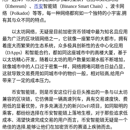
（Ethereum）、
币安
智能链（Binance Smart Chain）、波卡网
络（Polkadot）等等，每一种网络都宛如一个独特的小宇宙,拥
有其与众不同的特点。
以太坊网络，无疑是目前加密货币领域中最为知名且应用
最为广泛的区块链网络之一，它就像一座繁华的大都市，拥有
着庞大而繁荣的生态系统，众多极具创新性的去中心化应用
（DApps）和智能合约，都如同这座城市中的高楼大厦，基于
以太坊精心开发，随着以太坊的用户数量如潮水般不断增加，
就像城市中的人口过于密集一样，网络拥堵问题也日益凸显，
这就导致交易费用如同城市中的物价一般，相对较高,给用户
带来了一定的成本压力。
币安智能链，则是币安这位行业巨头推出的一条与以太坊
兼容的区块链，它仿佛是一辆高速列车，具有交易速度快、费
用低的显著优势，许多充满活力的新兴DeFi项目，如同聪明的
乘客，都纷纷选择在币安智能链上落地生根，对于那些追求低
成本、渴望快速完成交易的用户而言，币安智能链无疑是一个
绝佳的选择,能够让他们在加密货币的赛道上疾驰而去。