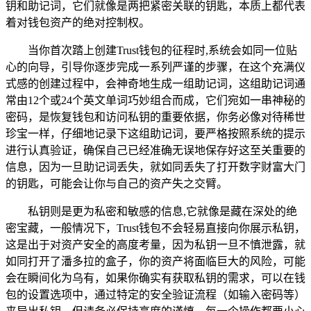
钥和助记词，它们就像是两把紧密关联的钥匙，本质上都代表
着对钱包资产的绝对控制权。
当你首次踏上创建Trust钱包的征程时,系统会如同一位贴
心的向导，引导你逐步完成一系列严谨的步骤，在这个充满仪
式感的创建过程中，会神奇地生成一组助记词，这组助记词通
常由12个或24个英文单词巧妙组合而成，它们宛如一串神秘的
密码，是恢复钱包和访问私钥的重要依据，你务必像对待稀世
珍宝一样，仔细地记录下这组助记词，要严格按照系统的提示
进行认真验证，确保自己已经准确无误地保存好这至关重要的
信息，因为一旦助记词丢失，就如同丢失了打开数字财富大门
的钥匙，可能会让你与自己的资产失之交臂。
私钥则是更为私密和敏感的信息,它就像是藏在深处的绝
密宝藏，一般情况下，Trust钱包不会轻易直接向你展示私钥，
这是出于对资产安全的高度考量，因为私钥一旦不慎泄露，就
如同打开了潘多拉的盒子，你的资产将面临巨大的风险，可能
会在瞬间化为乌有，如果你确实有获取私钥的需求，可以在钱
包的设置选项中，通过特定的安全验证流程（如输入密码等）