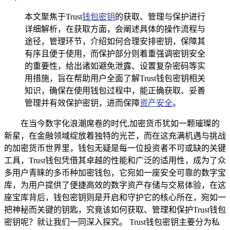
本文聚焦于Trust
钱包密钥
的获取、管理与保护进行
详细解析，在获取方面，会阐述具体的操作流程与
途径，管理环节，介绍如何合理安排密钥，保障其
有序且便于使用，而保护部分则着重强调密钥安全
的重要性，给出诸如避免泄露、设置复杂密码等实
用措施，旨在帮助用户全面了解Trust钱包密钥相关
知识，确保在使用钱包过程中，能正确获取、妥善
管理并有效保护密钥，进而保障
资产安全
。
在当今数字化浪潮席卷的时代,加密货币犹如一颗璀璨的
新星，在金融领域绽放着独特的光芒，而在这充满机遇与挑战
的加密货币世界里，钱包无疑是每一位投资者不可或缺的关键
工具，Trust钱包凭借其卓越的性能和广泛的适用性，成为了众
多用户青睐的多币种加密钱包，它宛如一座安全可靠的数字宝
库，为用户提供了便捷高效的数字资产存储与交易体验，在这
座宝库背后，钱包密钥则是开启和守护它的核心所在，宛如一
把神秘而关键的钥匙，究竟该如何获取、管理和保护Trust钱包
密钥呢？就让我们一同深入探究。 Trust钱包密钥主要分为私