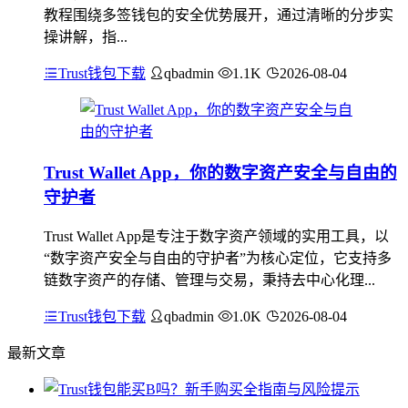
教程围绕多签钱包的安全优势展开，通过清晰的分步实
操讲解，指...
Trust钱包下载
qbadmin
1.1K
2026-08-04
Trust Wallet App，你的数字资产安全与自由的
守护者
Trust Wallet App是专注于数字资产领域的实用工具，以
“数字资产安全与自由的守护者”为核心定位，它支持多
链数字资产的存储、管理与交易，秉持去中心化理...
Trust钱包下载
qbadmin
1.0K
2026-08-04
最新文章