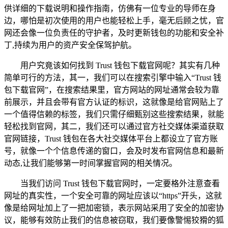
供详细的下载说明和操作指南，仿佛有一位专业的导师在身
边，哪怕是初次使用的用户也能轻松上手，毫无后顾之忧，官
网还会像一位负责任的守护者，及时更新钱包的功能和安全补
丁,持续为用户的资产安全保驾护航。
用户究竟该如何找到 Trust 钱包下载官网呢？其实有几种
简单可行的方法，其一，我们可以在搜索引擎中输入“Trust 钱
包下载官网”，在搜索结果里，官方网站的网址通常会较为靠
前展示，并且会带有官方认证的标识，这就像是给官网贴上了
一个值得信赖的标签，我们只需仔细甄别这些搜索结果，就能
轻松找到官网，其二，我们还可以通过官方社交媒体渠道获取
官网链接，Trust 钱包在各大社交媒体平台上都设立了官方账
号，就像一个个信息传递的窗口，会及时发布官网信息和最新
动态,让我们能够第一时间掌握官网的相关情况。
当我们访问 Trust 钱包下载官网时，一定要格外注意查看
网址的真实性，一个安全可靠的网址应该以“https”开头，这就
像是给网址加上了一把加密锁，表示网站采用了安全的加密协
议，能够有效防止我们的信息被窃取，我们要像警惕狡猾的狐