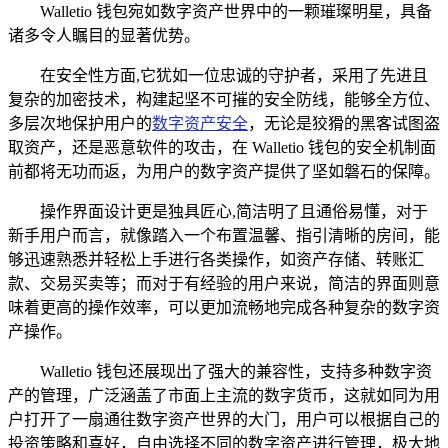
Walletio 钱包宛如数字资产世界中的一颗璀璨明星，具备
诸多令人瞩目的显著优势。
在安全性方面,它犹如一位忠诚的守护者，采用了先进且
复杂的加密技术，构建起坚不可摧的安全防线，能够全方位、
多层次地保护用户的
数字资产安全
，无论是狡猾的黑客试图盗
取资产，还是恶意软件的攻击，在 Walletio 钱包的安全机制面
前都将无功而返，为用户的数字资产提供了坚如磐石的保障。
操作界面设计更是独具匠心,简洁明了且通俗易懂，对于
新手用户而言，就像踏入一个布置温馨、指引清晰的房间，能
够迅速熟悉并轻松上手进行各类操作，如资产存储、转账汇
款、交易买卖等；而对于有经验的用户来说，简洁的界面则意
味着更高的操作效率，可以更加流畅地完成各种复杂的数字资
产操作。
Walletio 钱包还展现出了强大的兼容性，支持多种数字资
产的管理，广泛涵盖了市面上主流的数字货币，这就如同为用
户打开了一扇通往数字资产世界的大门，用户可以根据自己的
投资策略和喜好，自由选择不同的数字资产进行管理，极大地