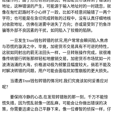
账操作时，由于形形色色的原因，将加密货币误转到了错误的
地址，这种错误的产生，可能源于输入地址时的一时疏忽，就
像在匆忙赶路时不小心绊了一跤，比如不经意间输错了一两个
字符；也可能是在急切完成转账的过程中，没有认真仔细地核
对收款地址，仿佛在迷雾中迷失了方向；亦或是受到了钓鱼诈
骗等外部不良因素的干扰，如同陷入了狡猾的陷阱。
一旦发生Trust钱包转错的状况,用户常常会瞬间陷入焦虑
与恐慌的漩涡之中，毕竟，加密货币交易具有不可逆的特性，
这就如同射出的箭无法回头一样，一旦转账操作完成，就很难
像传统银行转账那样轻松地撤销交易，加密货币市场犹如一片
波涛汹涌的大海，价格波动极为频繁且幅度较大，倘若不能及
时解决转错的问题，用户可能会面临犹如雪崩般的更大损失。
当遭遇Trust钱包转错的情况时,我们究竟该如何妥善应对
呢？
要保持冷静的心态,在发现转错账的那一刻，千万不能惊
慌失措，因为慌乱就像一团乱麻，可能会让你做出错误的决
策，你需要迅速让自己平静下来，像一位睿智的侦探一样，仔