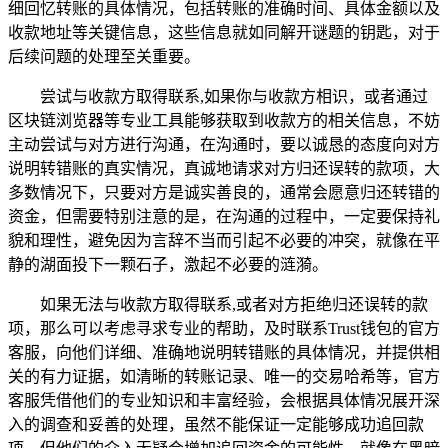
细回忆转账的具体情况，包括转账的准确时间、具体金额以及
收款地址等关键信息，这些信息就如同解开谜题的钥匙，对于
后续问题的处理至关重要。
尝试与收款方取得联系,如果你与收款方相识，或者通过
区块链浏览器等专业工具能够获取到收款方的相关信息，不妨
主动尝试与对方进行沟通，在沟通时，要以诚恳的态度向对方
说明转错账的真实情况，真诚地请求对方归还误转的款项，大
多数情况下，只要对方是诚实善良的，通常会愿意归还转错的
资金，但需要特别注意的是，在沟通的过程中，一定要保持礼
貌和理性，避免因为言辞不当而引起不必要的冲突，就像在平
静的湖面投下一颗石子，激起不必要的涟漪。
如果无法与收款方取得联系,或者对方拒绝归还误转的款
项，那么可以考虑寻求专业的帮助，及时联系Trust钱包的官方
客服，向他们详细、准确地说明转错账的具体情况，并提供相
关的有力证据，如清晰的转账记录、唯一的交易哈希等，官方
客服凭借他们的专业知识和丰富经验，会根据具体情况展开深
入的调查和妥善的处理，虽然不能保证一定能够成功追回款