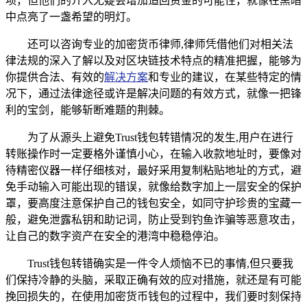
项，但他们的介入无疑会增加追回资金的可能性，就像在黑暗
中点亮了一盏希望的明灯。
还可以咨询专业的加密货币律师,律师凭借他们对相关法
律法规的深入了解以及对区块链技术特点的精准把握，能够为
你提供合法、有效的
解决方案
和专业的建议，在某些特定的情
况下，通过法律途径或许是解决问题的有效方式，就像一把锋
利的宝剑，能够斩断难题的荆棘。
为了从源头上避免Trust钱包转错情况的发生,用户在进行
转账操作时一定要格外谨慎小心，在输入收款地址时，要像对
待精密仪器一样仔细核对，最好采用复制粘贴地址的方式，避
免手动输入可能出现的错误，就像给数字加上一层安全的保护
罩，要高度注意保护自己的钱包安全，如同守护珍贵的宝藏一
般，避免泄露私钥和助记词，防止受到钓鱼诈骗等恶意攻击，
让自己的数字资产在安全的港湾中稳稳停泊。
Trust钱包转错确实是一件令人烦恼不已的事情,但只要我
们保持冷静的头脑，采取正确有效的应对措施，就还是有可能
挽回损失的，在使用加密货币钱包的过程中，我们要时刻保持