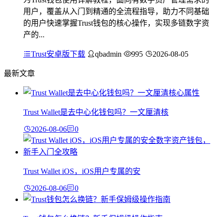
用户，覆盖从入门到精通的全流程指导，助力不同基础
的用户快速掌握Trust钱包的核心操作，实现多链数字资
产的...
Trust安卓版下载
qbadmin
995
2026-08-05
最新文章
Trust Wallet是去中心化钱包吗？一文厘清核
2026-08-06
0
Trust Wallet iOS，iOS用户专属的安
2026-08-06
0