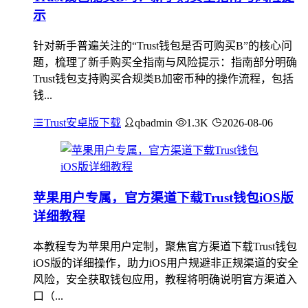
示
针对新手普遍关注的“Trust钱包是否可购买B”的核心问
题，梳理了新手购买全指南与风险提示：指南部分明确
Trust钱包支持购买合规类B加密币种的操作流程，包括
钱...
Trust安卓版下载
qbadmin
1.3K
2026-08-06
苹果用户专属，官方渠道下载Trust钱包iOS版
详细教程
本教程专为苹果用户定制，聚焦官方渠道下载Trust钱包
iOS版的详细操作，助力iOS用户规避非正规渠道的安全
风险，安全获取钱包应用，教程将明确说明官方渠道入
口（...