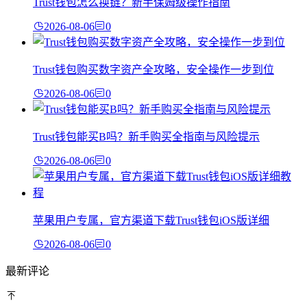
Trust钱包怎么换链？新手保姆级操作指南
2026-08-06
0
Trust钱包购买数字资产全攻略，安全操作一步到位
2026-08-06
0
Trust钱包能买B吗？新手购买全指南与风险提示
2026-08-06
0
苹果用户专属，官方渠道下载Trust钱包iOS版详细
2026-08-06
0
最新评论