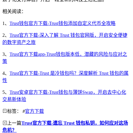
相关阅读：
1、
Trust钱包官方下载-Trust钱包添加自定义代币全攻略
2、
Trust官方下载-深入了解 Trust 钱包官网版，开启安全便捷
的数字资产之旅
3、
Trust官方下载app-Trust钱包版本低，潜藏的风险与应对之
策
4、
Trust官方下载-Trust 是冷钱包吗？深度解析 Trust 钱包的属
性
5、
Trust安卓官方下载-Trust钱包与薄饼Swap，开启去中心化
交易新体验
标签：
#
官方下载
上一篇
Trust官方下载-遗忘 Trust 钱包私钥，如何应对这场
危机？