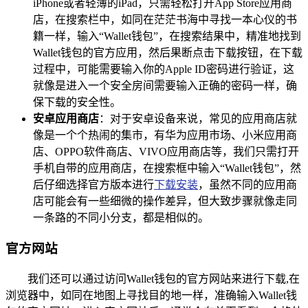
iPhone或者轻薄的iPad，只需轻松打开App Store应用商
店，在搜索栏中，如同在茫茫书海中寻找一本心仪的书
籍一样，输入“Wallet钱包”，在搜索结果中，精准地找到
Wallet钱包的官方应用，然后果断点击下载按钮，在下载
过程中，可能需要输入你的Apple ID密码进行验证，这
就像是进入一个安全房间需要输入正确的密码一样，确
保下载的安全性。
安卓应用商店
：对于安卓设备来说，常见的应用商店就
像是一个个热闹的集市，有华为应用市场、小米应用商
店、OPPO软件商店、VIVO应用商店等，我们只需打开
手机自带的应用商店，在搜索框中输入“Wallet钱包”，然
后仔细选择官方版本进行
下载安装
，虽然不同的应用商
店可能会有一些细微的操作差异，但大致步骤就像走同
一条路的不同小分支，都是相似的。
官方网站
我们还可以通过访问Wallet钱包的官方网站来进行下载,在
浏览器中，如同在地图上寻找目的地一样，准确输入Wallet钱