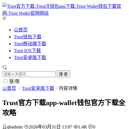
首页
Trust钱包下载
Trust移动端下载
Trust IOS下载
Trust安卓版下载
搜 索
昼/夜
首页
Trust安卓版下载
内容详情
Trust官方下载app-wallet钱包官方下载全
攻略
qbadmin
2026年03月31日 13:07
1.4K
0