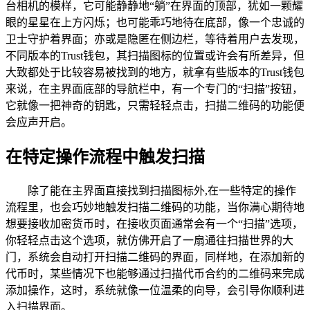
台相机的模样，它可能静静地“躺”在界面的顶部，犹如一颗耀
眼的星星在上方闪烁；也可能乖巧地待在底部，像一个忠诚的
卫士守护着界面；亦或是隐匿在侧边栏，等待着用户去发现，
不同版本的Trust钱包，其扫描图标的位置或许会有所差异，但
大致都处于比较容易被找到的地方，就拿有些版本的Trust钱包
来说，在主界面底部的导航栏中，有一个专门的“扫描”按钮，
它就像一把神奇的钥匙，只需轻轻点击，扫描二维码的功能便
会应声开启。
在特定操作流程中触发扫描
除了能在主界面直接找到扫描图标外,在一些特定的操作
流程里，也会巧妙地触发扫描二维码的功能，当你满心期待地
想要接收加密货币时，在接收页面通常会有一个“扫描”选项，
你轻轻点击这个选项，就仿佛开启了一扇通往扫描世界的大
门，系统会自动打开扫描二维码的界面，同样地，在添加新的
代币时，某些情况下也能够通过扫描代币合约的二维码来完成
添加操作，这时，系统就像一位温柔的向导，会引导你顺利进
入扫描界面。