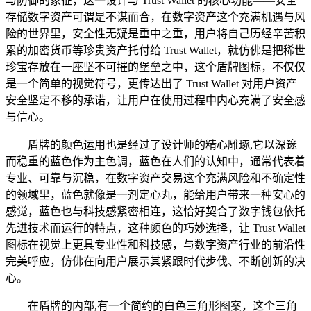
与防御的象征，这一设计与 Trust Wallet 的核心功能——安全
存储数字资产可谓是不谋而合，在数字资产这个充满机遇与风
险的世界里，安全性无疑是重中之重，用户将自己历经辛苦积
累的加密货币等珍贵资产托付给 Trust Wallet，就仿佛是把稀世
珍宝存放在一座坚不可摧的堡垒之中，这个盾牌图标，不仅仅
是一个简单的视觉符号，更传达出了 Trust Wallet 对用户资产
安全坚定不移的承诺，让用户在使用过程中内心充满了安全感
与信心。
盾牌的颜色运用也是经过了设计师的精心雕琢,它以深邃
而稳重的蓝色作为主色调，蓝色在人们的认知中，通常代表着
专业、可靠与沉稳，在数字资产交易这个充满风险和不确定性
的领域里，蓝色就像是一剂定心丸，能给用户带来一种安心的
感觉，蓝色也与科技感紧密相连，这恰好契合了数字钱包依托
先进技术而运行的特点，这种颜色的巧妙选择，让 Trust Wallet
图标在视觉上更具专业性和科技感，与数字资产行业的前沿性
完美呼应，仿佛在向用户展示其紧跟时代步伐、不断创新的决
心。
在盾牌的内部,有一个简约的白色三角形图案，这个三角