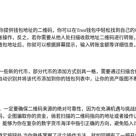
你提供钱包地址的二维码，你可以在Trust钱包中轻松找到自己
账操作，反之，若你需要从他人处扫描收款地址二维码进行转账
钱包地址后，你就可以根据屏幕提示，输入转账金额等详细信息
中添加一些新的代币，部分代币的添加方式别具一格，需要通过扫描
家，自动识别并将该代币添加到你的钱包列表中，让你的资产版图不
钟长鸣，一定要确保二维码来源的绝对可靠性，因为在充满机遇与挑
码，企图骗取你的资金，倘若扫描的二维码指向的地址或者操作
，能够为你在复杂的数字货币海洋中指引正确的方向，避免陷入
角的特定按钮处,当你熟练掌握了这个操作方法，就如同拥有了一把