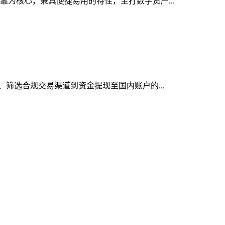
可靠为核心，兼具便捷易用的特性，主打数字资产...
出、筛选合规交易渠道到资金提现至国内账户的...