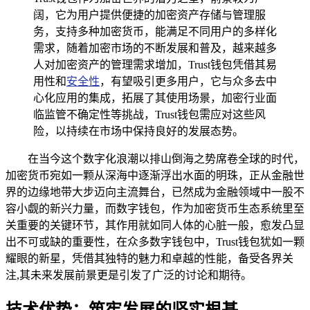
阔，它为用户提供便捷的加密资产存储与管理服
务，支持多种加密货币，能满足不同用户的多样化
需求，随着加密市场的不断发展和普及，越来越多
人对加密资产的管理需求增加，Trust钱包凭借其易
用性和
安全性
，有望吸引更多用户，它与众多去中
心化应用的集成，拓展了其使用场景，加密行业面
临监管不确定性等挑战，Trust钱包需应对这些风
险，以持续在市场中保持良好的发展态势。
在当今这个数字化浪潮以排山倒海之势席卷全球的时代，
加密货币宛如一颗从深海中逐渐浮出水面的明珠，正从金融世
界的边缘地带大步迈向主流舞台，已然成为金融领域中一股不
容小觑的新兴力量，而数字钱包，作为加密货币生态系统里至
关重要的关键环节，其作用就如同人体的心脏一般，愈发凸显
出不可或缺的重要性，在众多数字钱包中，Trust钱包犹如一颗
耀眼的新星，凭借其独特的魅力和卓越的性能，备受各界关
注,其未来发展前景更是引发了广泛的讨论和期待。
技术优势：筑牢发展的坚实根基