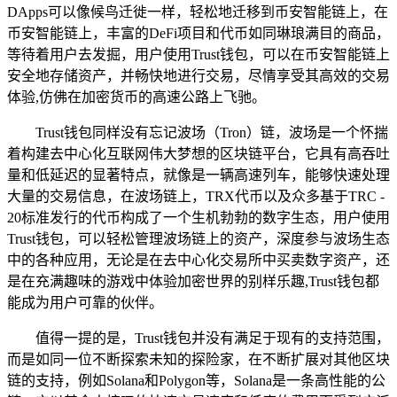
DApps可以像候鸟迁徙一样，轻松地迁移到币安智能链上，在
币安智能链上，丰富的DeFi项目和代币如同琳琅满目的商品，
等待着用户去发掘，用户使用Trust钱包，可以在币安智能链上
安全地存储资产，并畅快地进行交易，尽情享受其高效的交易
体验,仿佛在加密货币的高速公路上飞驰。
Trust钱包同样没有忘记波场（Tron）链，波场是一个怀揣
着构建去中心化互联网伟大梦想的区块链平台，它具有高吞吐
量和低延迟的显著特点，就像是一辆高速列车，能够快速处理
大量的交易信息，在波场链上，TRX代币以及众多基于TRC -
20标准发行的代币构成了一个生机勃勃的数字生态，用户使用
Trust钱包，可以轻松管理波场链上的资产，深度参与波场生态
中的各种应用，无论是在去中心化交易所中买卖数字资产，还
是在充满趣味的游戏中体验加密世界的别样乐趣,Trust钱包都
能成为用户可靠的伙伴。
值得一提的是，Trust钱包并没有满足于现有的支持范围，
而是如同一位不断探索未知的探险家，在不断扩展对其他区块
链的支持，例如Solana和Polygon等，Solana是一条高性能的公