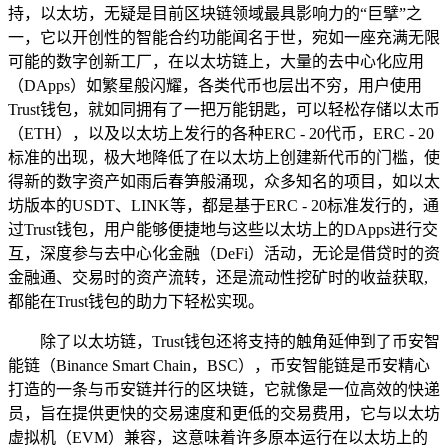
持，以太坊，无疑是目前区块链领域最具影响力的“巨擘”之
一，它以开创性的智能合约功能闻名于世，宛如一座充满无限
可能的数字创新工厂，在以太坊链上，大量的去中心化应用
（DApps）如繁星般闪耀，各类代币也层出不穷，用户使用
Trust钱包，就如同拥有了一把万能钥匙，可以轻松存储以太币
（ETH），以及以太坊上发行的各种ERC - 20代币，ERC - 20
标准的出现，极大地降低了在以太坊上创建新代币的门槛，使
得新的数字资产如雨后春笋般涌现，众多知名的项目，如以太
坊版本的USDT、LINK等，都是基于ERC - 20标准发行的，通
过Trust钱包，用户能够便捷地与这些以太坊上的DApps进行交
互，深度参与去中心化金融（DeFi）活动，无论是借贷时的资
金融通、交易时的资产流转，还是流动性挖矿时的收益获取,
都能在Trust钱包的助力下轻松实现。
除了以太坊链，Trust钱包还将支持的触角延伸到了币安智
能链（Binance Smart Chain，BSC），币安智能链是币安精心
打造的一条与币安链并行的区块链，它就像是一位高效的快递
员，旨在提供更快的交易速度和更低的交易费用，它与以太坊
虚拟机（EVM）兼容，这意味着许多原本运行在以太坊上的