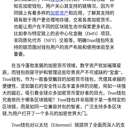
知名加密钱包，用户关心其支持的链情况，因为不
同链上有着多样的
加密资产
和应用，了解其支持的
链有助于用户更合理地存储、交易各类加密货币，
也能让用户在不同的区块链生态中探索更多机会，
比如参与特定链上的去中心化金融（DeFi）项目、
非同质化代币（NFT）交易等，明确Trust钱包所支
持的链范围对钱包用户的资产布局和使用体验至关
重要。
在当今蓬勃发展的加密货币领域，数字资产犹如璀璨星
辰，而钱包则是守护和管理这些珍贵资产不可或缺的“宝盒”，
Trust钱包，作为一款备受瞩目的加密货币钱包，凭借其卓越的
便捷性、坚如磐石的安全性以及丰富多样的功能，宛如一块强
大的磁石，吸引着全球众多加密货币爱好者的目光，Trust钱包
究竟依托于哪条区块链呢？Trust钱包并非局限于某一条特定的
区块链，而是如同一位兼容并包的智者，广泛支持多条区块
链,为用户打开了一个多元的加密世界大门。
Trust钱包对以太坊（Ethereum）链提供了全面而深入的支