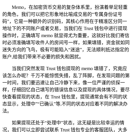
Memo，在加密货币交易的复杂体系里，扮演着举足轻重
的角色，我们可以把它形象地比喻成交易的“专属身份证号
码”，它是一种额外的识别码，其核心作用在于精准区分同一
地址下的不同账户或者交易，当我们在 Trust 钱包中进行提现
操作时，正确填写 memo 就显得尤为重要，这就好比我们寄信
时必须准确填写收件人的房间号一样，如果填错，资金就如同
迷失方向的飞鸟，极有可能陷入“迷途”，无法顺利抵达指定的
账户,给我们带来不必要的损失和困扰。
当我们突然发现 Trust 钱包提现的 memo 填错了，究竟应
该怎么办呢？千万不能惊慌失措，乱了阵脚，在发现问题的第
一时间，我们要迅速让自己冷静下来，像一位严谨的侦探一
样，仔细回忆自己填写的错误信息以及提现的具体情况，要尽
快查看提现的状态，在 Trust 钱包里，提现通常会有不同的状
态显示，处理中”“已确认”等,不同的状态对应着不同的解决办
法。
如果提现还处于“处理中”状态，这无疑是比较幸运的情
况，我们可以立即尝试联系 Trust 钱包专业的客服团队，大多