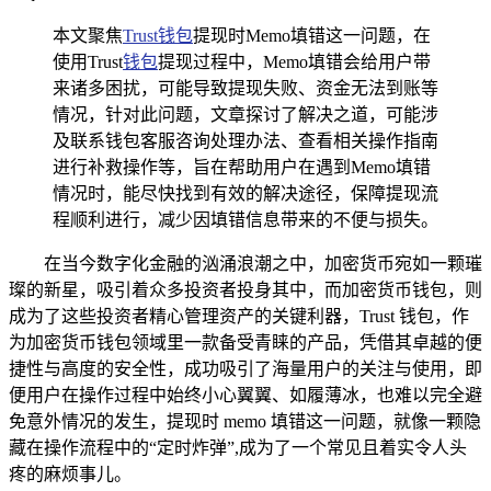
本文聚焦
Trust钱包
提现时Memo填错这一问题，在
使用Trust
钱包
提现过程中，Memo填错会给用户带
来诸多困扰，可能导致提现失败、资金无法到账等
情况，针对此问题，文章探讨了解决之道，可能涉
及联系钱包客服咨询处理办法、查看相关操作指南
进行补救操作等，旨在帮助用户在遇到Memo填错
情况时，能尽快找到有效的解决途径，保障提现流
程顺利进行，减少因填错信息带来的不便与损失。
在当今数字化金融的汹涌浪潮之中，加密货币宛如一颗璀
璨的新星，吸引着众多投资者投身其中，而加密货币钱包，则
成为了这些投资者精心管理资产的关键利器，Trust 钱包，作
为加密货币钱包领域里一款备受青睐的产品，凭借其卓越的便
捷性与高度的安全性，成功吸引了海量用户的关注与使用，即
便用户在操作过程中始终小心翼翼、如履薄冰，也难以完全避
免意外情况的发生，提现时 memo 填错这一问题，就像一颗隐
藏在操作流程中的“定时炸弹”,成为了一个常见且着实令人头
疼的麻烦事儿。