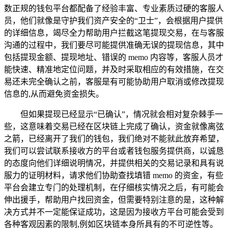
数正规的钱包平台都配备了经验丰富、专业素质过硬的客服人
员，他们就像是守护我们资产安全的“卫士”，会根据用户提供
的详细信息，竭尽全力帮助用户拦截这笔提现交易，在与客服
沟通的过程中，我们要尽可能提供准确无误的提现信息，其中
包括提现金额、提现地址、错误的 memo 内容等，客服人员才
能快速、精准地定位问题，并及时采取相应的有效措施，在交
易还未完全确认之前，客服是有可能协助用户取消或修改提现
信息的,从而避免资金损失。
但如果提现已经显示“已确认”，情况就会相对复杂棘手一
些，这意味着交易已经在区块链上完成了确认，资金就像离弦
之箭，已经离开了我们的钱包，我们绝对不能就此放弃希望，
我们可以尝试联系接收方的平台或者钱包服务提供商，以诚恳
的态度向他们详细说明情况，并提供相关的交易记录和具有说
服力的证明材料，请求他们协助查找填错 memo 的资金，有些
平台会建立专门的处理机制，在仔细核实情况之后，有可能会
伸出援手，帮助用户找回资金，但需要特别注意的是，这种解
决方式并不一定能保证成功，这是因为接收方平台可能会受到
各种客观因素的限制,例如区块链本身所具有的不可逆性等。