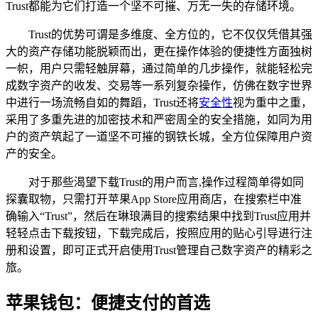
Trust都能为它们打造一个坚不可摧、万无一失的存储环境。
Trust的优势可谓是多维度、全方位的，它不仅仅凭借其强
大的资产存储功能脱颖而出，更在操作体验的便捷性方面独树
一帜，用户只需轻触屏幕，通过简单的几步操作，就能轻松完
成数字资产的收发、交易等一系列复杂操作，仿佛在数字世界
中进行一场流畅自如的舞蹈，Trust还将
安全性
视为重中之重，
采用了多重先进的加密技术和严密周全的安全措施，如同为用
户的资产筑起了一道坚不可摧的钢铁长城，全方位保障用户资
产的安全。
对于那些渴望下载Trust的用户而言,操作过程简单得如同
探囊取物，只需打开苹果App Store应用商店，在搜索栏中准
确输入“Trust”，然后在琳琅满目的搜索结果中找到Trust应用并
轻轻点击下载按钮，下载完成后，按照应用的贴心引导进行注
册和设置，即可正式开启使用Trust管理自己数字资产的精彩之
旅。
苹果钱包：便捷支付的首选