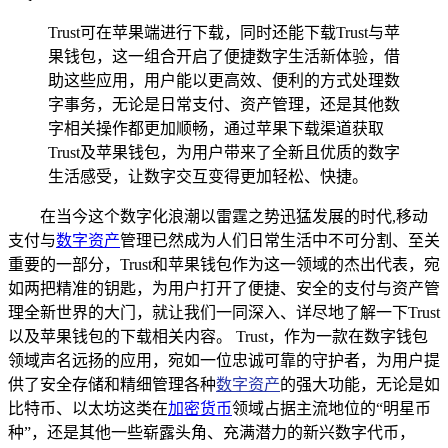
Trust可在苹果端进行下载，同时还能下载Trust与苹
果钱包，这一组合开启了便捷数字生活新体验，借
助这些应用，用户能以更高效、便利的方式处理数
字事务，无论是日常支付、资产管理，还是其他数
字相关操作都更加顺畅，通过苹果下载渠道获取
Trust及苹果钱包，为用户带来了全新且优质的数字
生活感受，让数字交互变得更加轻松、快捷。
在当今这个数字化浪潮以雷霆之势迅猛发展的时代,移动
支付与
数字资产
管理已然成为人们日常生活中不可分割、至关
重要的一部分，Trust和苹果钱包作为这一领域的杰出代表，宛
如两把精准的钥匙，为用户打开了便捷、安全的支付与资产管
理全新世界的大门，就让我们一同深入、详尽地了解一下Trust
以及苹果钱包的下载相关内容。 Trust，作为一款在数字钱包
领域声名远扬的应用，宛如一位忠诚可靠的守护者，为用户提
供了安全存储和精细管理各种
数字资产
的强大功能，无论是如
比特币、以太坊这类在
加密货币
领域占据主流地位的“明星币
种”，还是其他一些崭露头角、充满潜力的新兴数字代币，