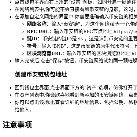
点击钱包主界面右上角的“设置”图标，如同开启一扇通
在网络列表中,你可能不会直接看到币安链的身影，这时
在添加自定义网络的界面中,你需要准确输入币安链的相
网络名称
：输入“币安链”，为这个网络赋予一个准
RPC URL
：输入币安链的RPC节点地址
https://b
链ID
：币安链的链ID是
，这是识别币安链的重
56
符号
：输入“BNB”，这是币安链的原生代币符号
区块浏览器URL
：输入币安链的区块浏览器地址
ht
输入完成后,点击“保存”按钮，币安链网络就如同一颗璀璨
创建币安链钱包地址
回到钱包主界面,点击界面下方的“资产”选项，仿佛打开
在资产列表中,你会欣喜地看到新添加的币安链网络，点
你可以点击该地址,查看详细的地址信息，包括公钥、私
给他人。
注意事项