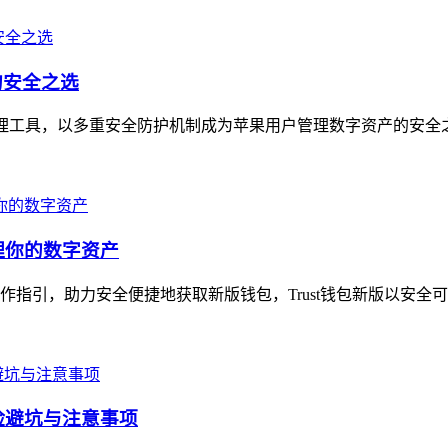
的安全之选
数字资产管理工具，以多重安全防护机制成为苹果用户管理数字资产的安
理你的数字资产
操作指引，助力安全便捷地获取新版钱包，Trust钱包新版以安全
风险避坑与注意事项