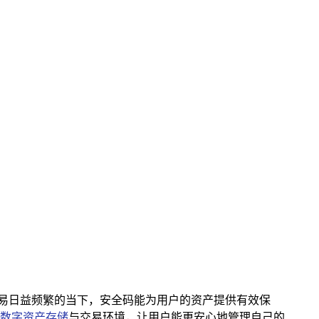
易日益频繁的当下，安全码能为用户的资产提供有效保
数字资产存储
与交易环境，让用户能更安心地管理自己的