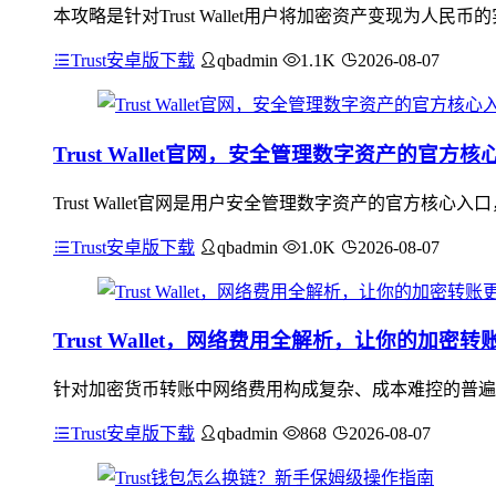
本攻略是针对Trust Wallet用户将加密资产变现为
Trust安卓版下载
qbadmin
1.1K
2026-08-07
Trust Wallet官网，安全管理数字资产的官方核
Trust Wallet官网是用户安全管理数字资产的官方
Trust安卓版下载
qbadmin
1.0K
2026-08-07
Trust Wallet，网络费用全解析，让你的加密
针对加密货币转账中网络费用构成复杂、成本难控的普遍痛点，
Trust安卓版下载
qbadmin
868
2026-08-07