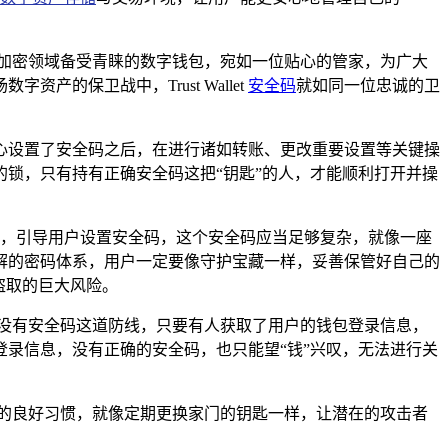
一款在加密领域备受青睐的数字钱包，宛如一位贴心的管家，为广大
的保卫战中，Trust Wallet
安全码
就如同一位忠诚的卫
用户精心设置了安全码之后，在进行诸如转账、更改重要设置等关键操
锁，只有持有正确安全码这把“钥匙”的人，才能顺利打开并操
心的向导，引导用户设置安全码，这个安全码应当足够复杂，就像一座
解的密码体系，用户一定要像守护宝藏一样，妥善保管好自己的
盗取的巨大风险。
没有安全码这道防线，只要有人获取了用户的钱包登录信息，
录信息，没有正确的安全码，也只能望“钱”兴叹，无法进行关
安全码的良好习惯，就像定期更换家门的钥匙一样，让潜在的攻击者