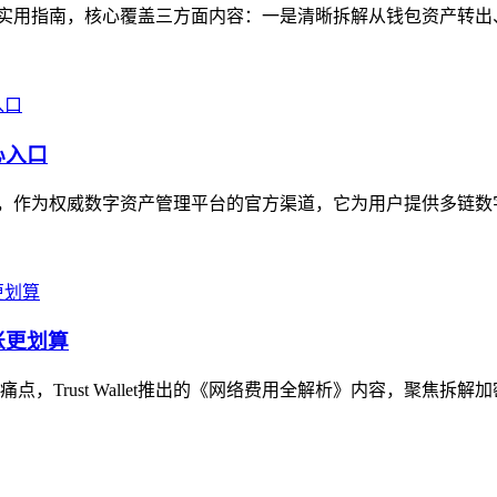
人民币的实用指南，核心覆盖三方面内容：一是清晰拆解从钱包资产转
心入口
核心入口，作为权威数字资产管理平台的官方渠道，它为用户提供多链
转账更划算
Trust Wallet推出的《网络费用全解析》内容，聚焦拆解