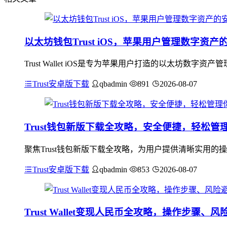
以太坊钱包Trust iOS，苹果用户管理数字资产
Trust Wallet iOS是专为苹果用户打造的以太坊
Trust安卓版下载
qbadmin
891
2026-08-07
Trust钱包新版下载全攻略，安全便捷，轻松管
聚焦Trust钱包新版下载全攻略，为用户提供清晰实用的
Trust安卓版下载
qbadmin
853
2026-08-07
Trust Wallet变现人民币全攻略，操作步骤、