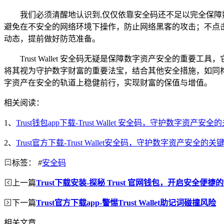
我们必须清醒地认识到,仅仅依靠安全码还不足以完全保
避免在不安全的网络环境下操作，防止网络黑客的攻击；不点击可疑
动态，提前做好防范准备。
Trust Wallet 安全码无疑是保障数字资产安全的
将其视为守护数字财富的重要法宝，结合其他安全措施，如同
字资产在安全的轨道上稳健前行，实现财富的保值与增值。
相关阅读：
1、
Trust钱包app下载-Trust Wallet 安全码，守护数字资产安
2、
Trust官方下载-Trust Wallet安全码，守护数字资产安全的关
标签：
#
安全码
上一篇
Trust下载安装-探秘 Trust 官网钱包，开启安全便
下一篇
Trust官方下载app-警惕Trust Wallet助记词碰撞风险
相关文章