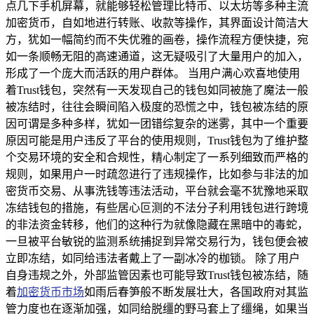
点几下手机屏幕，就能够轻松管理比特币、以太坊等多种主流
加密货币，自如地进行转账、收款等操作，其界面设计简洁大
方，犹如一幅简约而不失优雅的画卷，操作流程方便快捷，宛
如一条顺畅无阻的高速通道，这无疑吸引了大量用户的加入，
形成了一个庞大而活跃的用户群体。 当用户满心欢喜地使用
着Trust钱包，突然有一天发现自己的钱包如同被施了魔法一般
被冻结时，往往会瞬间陷入极度的恐慌之中，钱包被冻结的原
因可谓是多种多样，犹如一团错综复杂的迷雾，其中一个重要
原因可能是用户违反了平台的使用规则，Trust钱包为了维护整
个交易环境的安全和合规性，精心制定了一系列细致而严格的
规则，如果用户一时疏忽进行了违规操作，比如参与非法的加
密货币交易、从事洗钱等违法活动，平台就会毫不犹豫地采取
冻结钱包的措施，有些居心叵测的不法分子利用钱包进行跨境
的非法资金转移，他们的这种行为就像隐藏在黑暗中的毒蛇，
一旦被平台敏锐的监测系统捕捉到异常交易行为，钱包便会被
立即冻结，如同给违法者戴上了一副冰冷的枷锁。 除了用户
自身违规之外，外部监管因素也可能导致Trust钱包被冻结，随
着
加密货币市场
如雨后春笋般不断发展壮大，各国政府对其监
管力度也在逐渐加强，如同给脱缰的野马套上了缰绳，如果当