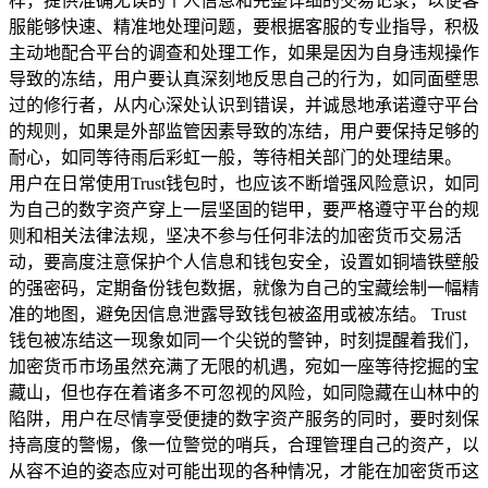
样，提供准确无误的个人信息和完整详细的交易记录，以便客
服能够快速、精准地处理问题，要根据客服的专业指导，积极
主动地配合平台的调查和处理工作，如果是因为自身违规操作
导致的冻结，用户要认真深刻地反思自己的行为，如同面壁思
过的修行者，从内心深处认识到错误，并诚恳地承诺遵守平台
的规则，如果是外部监管因素导致的冻结，用户要保持足够的
耐心，如同等待雨后彩虹一般，等待相关部门的处理结果。
用户在日常使用Trust钱包时，也应该不断增强风险意识，如同
为自己的数字资产穿上一层坚固的铠甲，要严格遵守平台的规
则和相关法律法规，坚决不参与任何非法的加密货币交易活
动，要高度注意保护个人信息和钱包安全，设置如铜墙铁壁般
的强密码，定期备份钱包数据，就像为自己的宝藏绘制一幅精
准的地图，避免因信息泄露导致钱包被盗用或被冻结。 Trust
钱包被冻结这一现象如同一个尖锐的警钟，时刻提醒着我们，
加密货币市场虽然充满了无限的机遇，宛如一座等待挖掘的宝
藏山，但也存在着诸多不可忽视的风险，如同隐藏在山林中的
陷阱，用户在尽情享受便捷的数字资产服务的同时，要时刻保
持高度的警惕，像一位警觉的哨兵，合理管理自己的资产，以
从容不迫的姿态应对可能出现的各种情况，才能在加密货币这