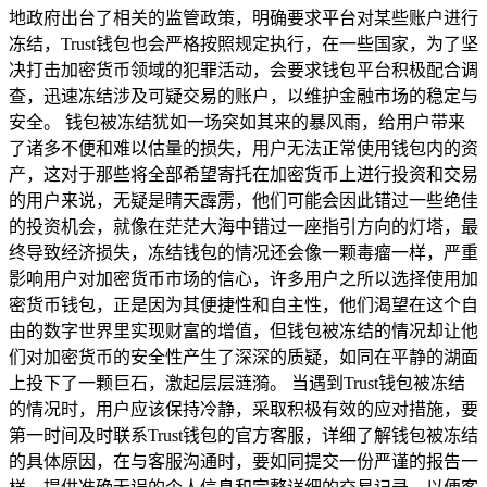
地政府出台了相关的监管政策，明确要求平台对某些账户进行
冻结，Trust钱包也会严格按照规定执行，在一些国家，为了坚
决打击加密货币领域的犯罪活动，会要求钱包平台积极配合调
查，迅速冻结涉及可疑交易的账户，以维护金融市场的稳定与
安全。 钱包被冻结犹如一场突如其来的暴风雨，给用户带来
了诸多不便和难以估量的损失，用户无法正常使用钱包内的资
产，这对于那些将全部希望寄托在加密货币上进行投资和交易
的用户来说，无疑是晴天霹雳，他们可能会因此错过一些绝佳
的投资机会，就像在茫茫大海中错过一座指引方向的灯塔，最
终导致经济损失，冻结钱包的情况还会像一颗毒瘤一样，严重
影响用户对加密货币市场的信心，许多用户之所以选择使用加
密货币钱包，正是因为其便捷性和自主性，他们渴望在这个自
由的数字世界里实现财富的增值，但钱包被冻结的情况却让他
们对加密货币的安全性产生了深深的质疑，如同在平静的湖面
上投下了一颗巨石，激起层层涟漪。 当遇到Trust钱包被冻结
的情况时，用户应该保持冷静，采取积极有效的应对措施，要
第一时间及时联系Trust钱包的官方客服，详细了解钱包被冻结
的具体原因，在与客服沟通时，要如同提交一份严谨的报告一