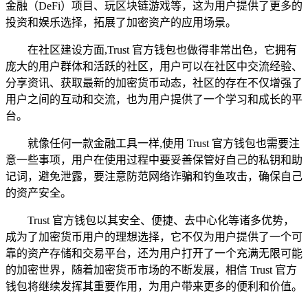
金融（DeFi）项目、玩区块链游戏等，这为用户提供了更多的
投资和娱乐选择，拓展了加密资产的应用场景。
在社区建设方面,Trust 官方钱包也做得非常出色，它拥有
庞大的用户群体和活跃的社区，用户可以在社区中交流经验、
分享资讯、获取最新的加密货币动态，社区的存在不仅增强了
用户之间的互动和交流，也为用户提供了一个学习和成长的平
台。
就像任何一款金融工具一样,使用 Trust 官方钱包也需要注
意一些事项，用户在使用过程中要妥善保管好自己的私钥和助
记词，避免泄露，要注意防范网络诈骗和钓鱼攻击，确保自己
的资产安全。
Trust 官方钱包以其安全、便捷、去中心化等诸多优势，
成为了加密货币用户的理想选择，它不仅为用户提供了一个可
靠的资产存储和交易平台，还为用户打开了一个充满无限可能
的加密世界，随着加密货币市场的不断发展，相信 Trust 官方
钱包将继续发挥其重要作用，为用户带来更多的便利和价值。