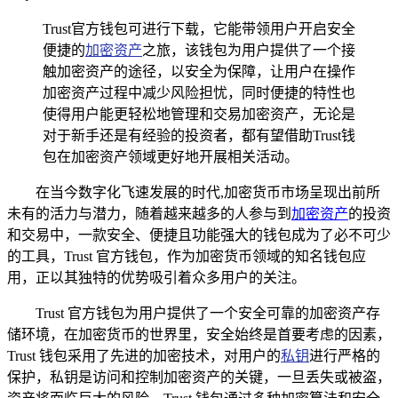
Trust官方钱包可进行下载，它能带领用户开启安全
便捷的
加密资产
之旅，该钱包为用户提供了一个接
触加密资产的途径，以安全为保障，让用户在操作
加密资产过程中减少风险担忧，同时便捷的特性也
使得用户能更轻松地管理和交易加密资产，无论是
对于新手还是有经验的投资者，都有望借助Trust钱
包在加密资产领域更好地开展相关活动。
在当今数字化飞速发展的时代,加密货币市场呈现出前所
未有的活力与潜力，随着越来越多的人参与到
加密资产
的投资
和交易中，一款安全、便捷且功能强大的钱包成为了必不可少
的工具，Trust 官方钱包，作为加密货币领域的知名钱包应
用，正以其独特的优势吸引着众多用户的关注。
Trust 官方钱包为用户提供了一个安全可靠的加密资产存
储环境，在加密货币的世界里，安全始终是首要考虑的因素，
Trust 钱包采用了先进的加密技术，对用户的
私钥
进行严格的
保护，私钥是访问和控制加密资产的关键，一旦丢失或被盗，