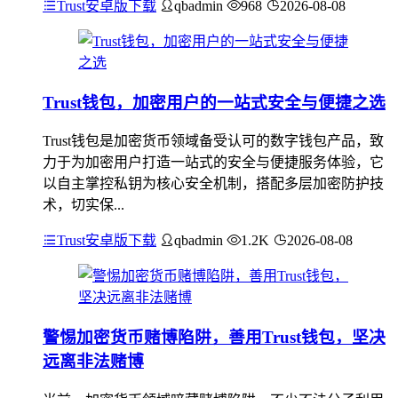
Trust安卓版下载
qbadmin
968
2026-08-08
Trust钱包，加密用户的一站式安全与便捷之选
Trust钱包是加密货币领域备受认可的数字钱包产品，致
力于为加密用户打造一站式的安全与便捷服务体验，它
以自主掌控私钥为核心安全机制，搭配多层加密防护技
术，切实保...
Trust安卓版下载
qbadmin
1.2K
2026-08-08
警惕加密货币赌博陷阱，善用Trust钱包，坚决
远离非法赌博