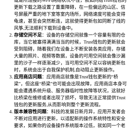
或是所连接的Wi-Fi网络状况不佳，就如同给Trust钱包的
更新下载之路设置了重重障碍，在一些偏远的山区、信
号屏蔽严重的地下室等室内场所，网络速度可能会变得
龟速，甚至会突然断连，这就使得更新包如同断了线的
风筝,无法顺利下载到设备中。
存储空间不足
：设备的存储空间就像一个容量有限的仓
库，当它被塞得满满当当的时候，Trust钱包的更新就会
受到阻碍，随着我们在设备上不断安装各类应用，存储
大量的照片、视频等数据，设备的可用空间就会像沙漏
里的沙子一样逐渐减少，当可用空间不足以容纳更新包
时，系统会出于自我保护机制,自动阻止更新操作。
应用商店问题
：应用商店就像是Trust钱包更新的“桥
梁”，但这座“桥梁”也可能会出现故障，应用商店本身可
能会遭遇系统升级、服务器临时性故障等状况，这就好
比桥梁在维修或者出现了损坏，导致无法正常提供Trust
钱包的更新服务,从而影响到整个更新流程。
版本兼容性问题
：科技的发展日新月异，应用开发者会
不断对应用进行更新，以适配新的操作系统特性和安全
要求，如果你的设备操作系统版本过低，就如同一个老