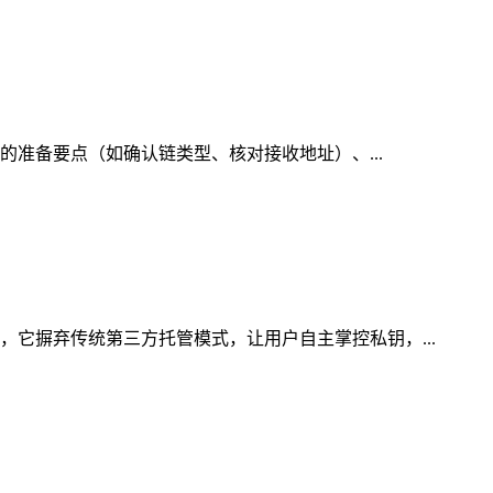
前的准备要点（如确认链类型、核对接收地址）、...
，它摒弃传统第三方托管模式，让用户自主掌控私钥，...