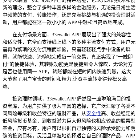
多令人眼前一亮、心动不已的特色功能，它以先进的技术和创
新的理念，整合了多种丰富多样的金融服务，无论是日常生活
中频繁的支付、转账操作，还是充满挑战与机遇的投资理财活
动，用户都能在这一款小小的 APP 中轻松且高效地完成。
在支付场景方面，33ewallet APP 展现出了强大的兼容性
和适应性，它全面支持线上线下的多种主流支付方式，用户无
需再为繁琐的支付流程而烦恼，只需轻轻轻点手中设备的屏
幕，就能快速、流畅地完成每一笔交易，真正实现了“一触即
付”的便捷体验，其转账功能更是便捷到令人惊叹，无论对方
是否也使用同一 APP，转账都能在短时间内快速到账，这大
大节省了用户宝贵的时间和精力,让资金流转变得轻松又高
效。
投资理财领域，33ewallet APP 俨然是一座琳琅满目的投
资宝库，为用户提供了极为丰富的选择，它广泛汇聚了各类不
同风险等级和收益特征的理财产品，从
安全性
高、收益稳定的
低风险货币基金，到收益潜力巨大但风险也相应较高的股票型
基金，应有尽有，用户可以根据自己独特的风险承受能力和明
确的投资目标，灵活且精准地选择适合自己的理财产品，APP