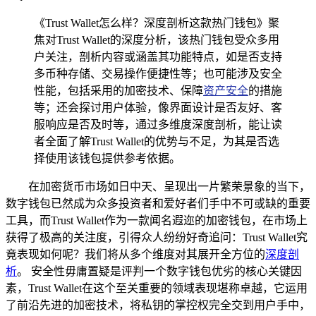
《Trust Wallet怎么样？深度剖析这款热门钱包》聚
焦对Trust Wallet的深度分析，该热门钱包受众多用
户关注，剖析内容或涵盖其功能特点，如是否支持
多币种存储、交易操作便捷性等；也可能涉及安全
性能，包括采用的加密技术、保障
资产安全
的措施
等；还会探讨用户体验，像界面设计是否友好、客
服响应是否及时等，通过多维度深度剖析，能让读
者全面了解Trust Wallet的优势与不足，为其是否选
择使用该钱包提供参考依据。
在加密货币市场如日中天、呈现出一片繁荣景象的当下，
数字钱包已然成为众多投资者和爱好者们手中不可或缺的重要
工具，而Trust Wallet作为一款闻名遐迩的加密钱包，在市场上
获得了极高的关注度，引得众人纷纷好奇追问：Trust Wallet究
竟表现如何呢？我们将从多个维度对其展开全方位的
深度剖
析
。 安全性毋庸置疑是评判一个数字钱包优劣的核心关键因
素，Trust Wallet在这个至关重要的领域表现堪称卓越，它运用
了前沿先进的加密技术，将私钥的掌控权完全交到用户手中，