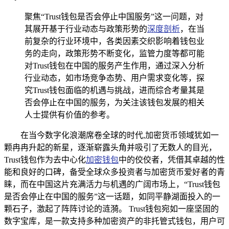
聚焦“Trust钱包是否会停止中国服务”这一问题，对
其展开基于行业动态与政策形势的
深度剖析
，在当
前复杂的行业环境中，各类因素交织影响着钱包业
务的走向，政策形势不断变化，监管力度等都可能
对Trust钱包在中国的服务产生作用，通过深入分析
行业动态，如市场竞争态势、用户需求变化等，探
究Trust钱包面临的机遇与挑战，进而综合考量其是
否会停止在中国的服务，为关注该钱包发展的相关
人士提供有价值的参考。
在当今数字化浪潮席卷全球的时代,加密货币领域犹如一
颗冉冉升起的新星，逐渐崭露头角并吸引了无数人的目光，
Trust钱包作为去中心化
加密钱包
中的佼佼者，凭借其卓越的性
能和良好的口碑，备受全球众多投资者与加密货币爱好者的青
睐，而在中国这片充满活力与机遇的广阔市场上，“Trust钱包
是否会停止在中国的服务”这一话题，如同平静湖面投入的一
颗石子，激起了阵阵讨论的涟漪。 Trust钱包宛如一座坚固的
数字宝库，是一款支持多种加密资产的非托管式钱包，用户可