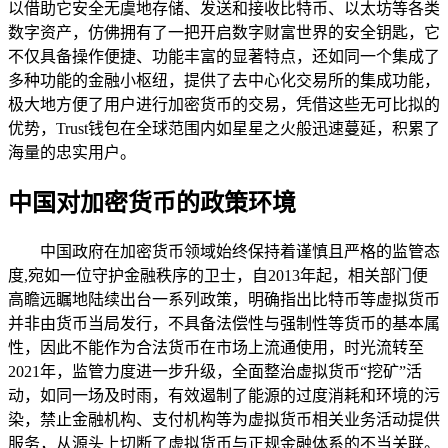
以借助它安全无虞地存储、发送和接收比特币、以太坊等各类
数字资产，仿佛拥有了一把开启数字财富世界的安全钥匙，它
不仅具备操作便捷、功能丰富的显著特点，还如同一个集成了
多种功能的金融小枢纽，提供了去中心化交易所的集成功能，
极大地方便了用户进行加密货币的交易，凭借这些无可比拟的
优势，Trust钱包在全球范围内如星星之火般迅速蔓延，积累了
海量的忠实用户。
中国对加密货币的政策环境
中国政府在加密货币领域始终保持着谨慎且严格的监管态
度,宛如一位守护金融秩序的卫士，自2013年起，相关部门便
高瞻远瞩地陆续出台一系列政策，明确指出比特币等虚拟货币
并非由货币当局发行，不具备法偿性与强制性等货币的基本属
性，因此不能作为合法货币在市场上流通使用，时光流转至
2021年，监管力度进一步升级，全面整治虚拟货币“挖矿”活
动，如同一场及时雨，有效遏制了能源的过度消耗和环境的污
染，禁止金融机构、支付机构等为虚拟货币相关业务活动提供
服务，从源头上切断了虚拟货币与正规金融体系的不当关联。