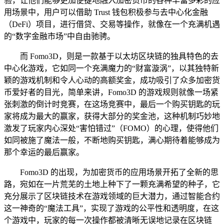
验，让他们能够更加便捷地融入加密货币的各种丰富多彩的应
用场景中，用户可以借助 Trust 钱包积极参与去中心化金融
（DeFi）项目，进行借贷、交易等操作，就像在一个充满机遇
的“数字金融市场”中自由驰骋。
而 Fomo3D，则是一款基于以太坊区块链的独具特色的去
中心化游戏，它如同一个充满魔力的“财富漩涡”，以其独特新
颖的游戏机制和令人心动的高额奖金，成功吸引了众多加密货
币爱好者的目光，简单来讲，Fomo3D 的游戏规则就像一场紧
张刺激的倒计时竞赛，在这场竞赛中，最后一个购买钥匙的玩
家将成为最大的赢家，获得大部分的奖金池，这种机制巧妙地
激发了玩家内心深处“害怕错过”（FOMO）的心理，使得他们
如同被施了魔法一般，不断地购买钥匙，满心期待着能够成为
那个幸运的最后赢家。
Fomo3D 的出现，为加密货币的应用场景开拓了全新的思
路，宛如在一片荒芜的土地上种下了一颗充满希望的种子，它
充分展示了区块链技术在游戏领域的巨大潜力，通过智能合约
这一神奇的“魔法工具”，实现了游戏的公平性和透明度，在这
个游戏中，玩家的每一次操作都被清晰无误地记录在区块链