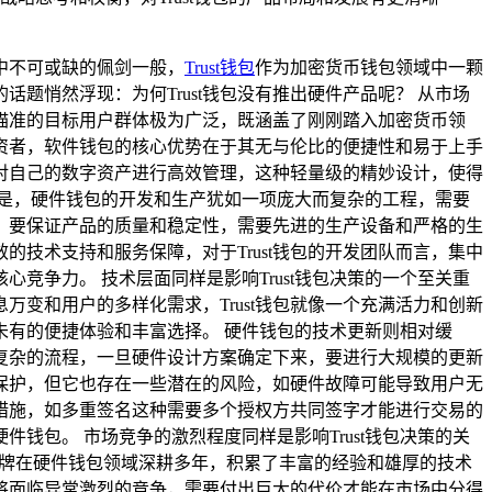
中不可或缺的佩剑一般，
Trust钱包
作为加密货币钱包领域中一颗
悄然浮现：为何Trust钱包没有推出硬件产品呢？ 从市场
所瞄准的目标用户群体极为广泛，既涵盖了刚刚踏入加密货币领
资者，软件钱包的核心优势在于其无与伦比的便捷性和易于上手
对自己的数字资产进行高效管理，这种轻量级的精妙设计，使得
的是，硬件钱包的开发和生产犹如一项庞大而复杂的工程，需要
，要保证产品的质量和稳定性，需要先进的生产设备和严格的生
技术支持和服务保障，对于Trust钱包的开发团队而言，集中
争力。 技术层面同样是影响Trust钱包决策的一个至关重
变和用户的多样化需求，Trust钱包就像一个充满活力和创新
有的便捷体验和丰富选择。 硬件钱包的技术更新则相对缓
复杂的流程，一旦硬件设计方案确定下来，要进行大规模的更新
保护，但它也存在一些潜在的风险，如硬件故障可能导致用户无
全措施，如多重签名这种需要多个授权方共同签字才能进行交易的
包。 市场竞争的激烈程度同样是影响Trust钱包决策的关
这些品牌在硬件钱包领域深耕多年，积累了丰富的经验和雄厚的技术
疑将面临异常激烈的竞争，需要付出巨大的代价才能在市场中分得