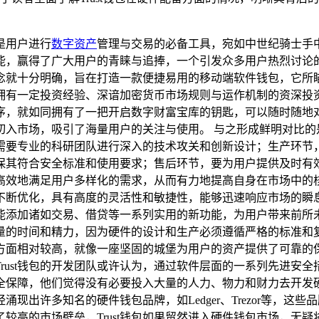
是用户进行
数字资产
管理与交易的必备工具，宛如中世纪骑士手
，赢得了广大用户的青睐与追捧，一个引发众多用户热烈讨论的话题
计理念就十分明确，旨在打造一款便捷易用的移动端软件钱包，它
拥有一定投资经验、深谙加密货币市场规则与运作机制的资深投
序，就如同拥有了一把开启数字财富宝库的钥匙，可以随时随地
速地切入市场，吸引了海量用户的关注与使用。 与之形成鲜明对比
需要专业的科研团队进行深入的技术攻关和创新设计；生产环节
其符合安全标准和使用要求；售后环节，要为用户提供及时有效的
效地满足用户多样化的需求，从而有力地提高自身在市场中的核心竞
断优化，具有高度的灵活性和敏捷性，能够迅速响应市场的瞬息万
能添加诸如交易、借贷等一系列实用的新功能，为用户带来前所未
量的时间和精力，因为硬件的设计和生产必须遵循严格的标准和
方面相对较高，就像一座坚固的城堡为用户的资产提供了可靠的
rust钱包的开发团队或许认为，通过软件层面的一系列先进安
保障，他们觉得没有必要投入大量的人力、物力和财力去开发硬件钱
现出许多知名的硬件钱包品牌，如Ledger、Trezor等，
较高的市场壁垒，Trust钱包如果贸然进入硬件钱包市场，无