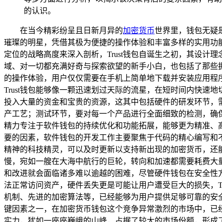
的认识。
在当今精彩纷呈且日新月异的
加密货币
世界里，钱包无疑
璀璨的明星，凭借其极为便捷的操作体验和丰富多样的实用功能
定位的战略高度来深入剖析，Trust钱包自诞生之初，其设
域、对一切都充满好奇与探索欲望的新手小白，也包括了那些
的操作体验，用户仅仅需要在手机上简单地下载并安装应用程
Trust钱包能够像一颗迅速划过天际的流星，在短时间内快
投入大量的资金和宝贵的资源，这其中包括硬件的研发环节，
产工艺；测试环节，要对每一个产品进行全面细致的检测，确保
精力专注于软件钱包的持续优化和功能拓展，能够更为精准、高
要的因素，软件钱包的开发工作主要聚焦于代码的精心编写和不
精神的科技精灵，可以及时更新以支持新出现的加密货币，还
慢，宛如一艘在大海中航行的巨轮，转向和加速都需要耗费大
和改进就会面临诸多难以逾越的困难，尽管硬件钱包在安全性
法正常访问资产，硬件丢失更是可能让用户遭受巨大的损失，T
机制、先进的加密算法等，已经能够为用户提供足够可靠的安全
键因素之一，在加密货币钱包这个竞争异常激烈的市场中，已经涌
实力，犹如一座座巍峨的山峰，占据了较大的市场份额，形成了