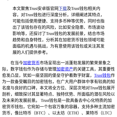
本文聚焦Trust安卓版官网
下载
及Trust钱包相关内
容，对Trust钱包进行深度分析，详细阐述其特点，
可能包括使用便捷、支持多币种等优势，同时也指
出了该钱包存在的风险，比如安全隐患、市场波动
影响等，还探讨了Trust钱包的发展前景，结合市场
趋势和自身特性，分析其在加密货币钱包领域可能
面临的机遇与挑战，为有意使用该钱包或关注其发
展的人们提供参考。
在当今
加密货币
市场呈现出一派蓬勃发展的繁荣景象之
际，数字钱包作为存储与管理
加密资产
的关键工具，其重要性
愈发凸显，犹如一座坚固的堡垒守护着数字财富，
Trust钱包
作
为一款备受瞩目的加密钱包，在广大用户群体中享有较高的知
名度与良好的口碑，本文将全方位、深层次地对Trust钱包展开
剖析，细致探讨其显著特点、独特优势、所面临的潜在风险以
及未来的发展前景。 Trust钱包是一款具备去中心化特质的加
密货币钱包，它宛如一个包容万象的容器，支持多种主流加密
货币，像比特币（BTC）、以太坊（ETH）、莱特币（LTC）