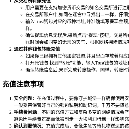
从交易所转账充值
用户需要在支持加密货币交易的知名交易所进行注
在交易所账户中,如同在迷宫中寻找出口一样，仔细
输入Trust钱包对应的币种地址,并准确填写提现
样。
确认提现信息无误后,果断点击“提现”按钮，交易
账时间会如同变幻无常的天气，根据网络拥堵情况
通过其他钱包转账充值
如果你已经拥有其他加密钱包,并且里面存放着相应
打开原钱包,找到“转账”功能，输入Trust钱包
确认转账信息后,果断完成转账操作，同样，转账
充值注意事项
安全问题
：在充值过程中，要像守护城堡一样确保使用安
一般妥善保管好自己的钱包私钥和助记词，千万不要随意
手续费问题
：不同的充值方式和复杂多变的网络情况会产
避免因手续费过高而像被割走一大块利润蛋糕一样影响充
确认到账情况
：充值完成后，要像焦急等待礼物送达的孩