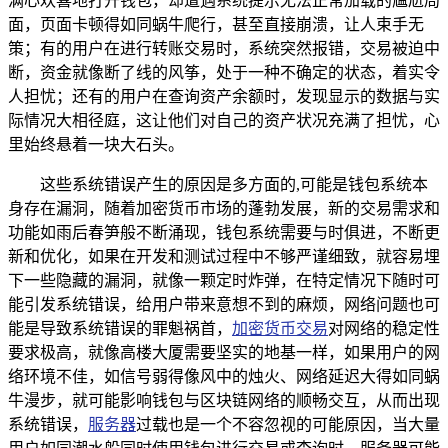
满心欢喜地打开钱包，却遭遇系统提示无法正常加载的尴尬局
面，页面卡顿得如同蜗牛爬行，甚至直接崩溃，让人束手无
策；有的用户在进行转账交易时，系统突然报错，交易被迫中
断，资金就像断了线的风筝，处于一种不确定的状态，着实令
人担忧；还有的用户在查询资产余额时，发现显示的数据与实
际情况大相径庭，这让他们对自己的资产状况充满了担忧，心
里始终悬着一块大石头。
这些系统错误产生的原因是多方面的,可能是钱包系统本
身存在漏洞，随着加密货币市场的蓬勃发展，新的交易需求和
功能如雨后春笋般不断涌现，钱包系统需要与时俱进，不断更
新和优化，如果在开发和测试过程中不够严谨细致，就容易埋
下一些隐藏的漏洞，就像一颗定时炸弹，在特定情况下随时可
能引发系统错误，给用户带来意想不到的麻烦，网络问题也可
能是导致系统错误的罪魁祸首，
加密货币交易
对网络的稳定性
要求极高，就像高楼大厦需要坚实的地基一样，如果用户的网
络环境不佳，如信号弱得像风中的烛火、网络延迟大得如同蜗
牛漫步，就可能影响钱包与区块链网络的顺畅交互，从而出现
系统错误，
服务器
过载也是一个不容忽视的可能原因，当大量