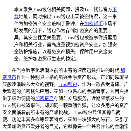
本文聚焦Trust钱包相关问题，提及Trust钱包官方
下
载
地址，同时指出Trust钱包出现被盗情况，这一事
件为加密资产安全敲响了警钟，在
加密货币
市场不
断发展的当下，钱包作为存储加密资产的重要工
具，其安全性至关重要，Trust钱包被盗事件提醒用
户和相关行业，需高度重视加密资产安全，加强安
全防护措施，以避免资产损失，保障用户资金安
全，维护加密货币生态的稳定。
在当今数字化浪潮以前所未有的速度迅猛推进的时代,
加
密货币
作为一种别具一格的新兴金融资产形式，正如同璀璨星
辰般逐渐映入大众的视野，
Trust钱包
，作为一款备受青睐、广
受欢迎的加密钱包应用，宛如一位贴心的金融管家，为用户提
供了极为便捷的
加密资产
存储与交易服务，近期频繁发生的
Trust钱包被盗事件，却如同一颗重磅炸弹，让众多用户的资产
安全面临着前所未有的严峻挑战。 Trust钱包凭借其操作简
便、功能丰富多样等显著特点，宛如一块强大的磁石，吸引了
大量加密货币爱好者的目光，它就像是一个兼容并包的金融宝