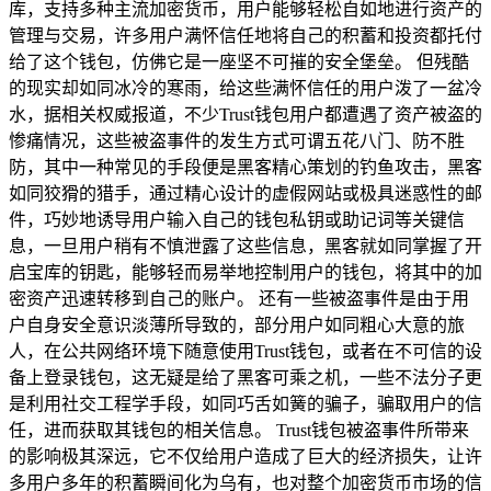
库，支持多种主流加密货币，用户能够轻松自如地进行资产的
管理与交易，许多用户满怀信任地将自己的积蓄和投资都托付
给了这个钱包，仿佛它是一座坚不可摧的安全堡垒。 但残酷
的现实却如同冰冷的寒雨，给这些满怀信任的用户泼了一盆冷
水，据相关权威报道，不少Trust钱包用户都遭遇了资产被盗的
惨痛情况，这些被盗事件的发生方式可谓五花八门、防不胜
防，其中一种常见的手段便是黑客精心策划的钓鱼攻击，黑客
如同狡猾的猎手，通过精心设计的虚假网站或极具迷惑性的邮
件，巧妙地诱导用户输入自己的钱包私钥或助记词等关键信
息，一旦用户稍有不慎泄露了这些信息，黑客就如同掌握了开
启宝库的钥匙，能够轻而易举地控制用户的钱包，将其中的加
密资产迅速转移到自己的账户。 还有一些被盗事件是由于用
户自身安全意识淡薄所导致的，部分用户如同粗心大意的旅
人，在公共网络环境下随意使用Trust钱包，或者在不可信的设
备上登录钱包，这无疑是给了黑客可乘之机，一些不法分子更
是利用社交工程学手段，如同巧舌如簧的骗子，骗取用户的信
任，进而获取其钱包的相关信息。 Trust钱包被盗事件所带来
的影响极其深远，它不仅给用户造成了巨大的经济损失，让许
多用户多年的积蓄瞬间化为乌有，也对整个加密货币市场的信