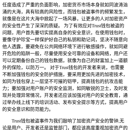
任度造成了严重的负面影响，加密货币市场本身就如同波涛汹
涌的大海，具有较高的风险性，而钱包被盗事件的频繁发生，
就像是在这片大海中掀起了一场风暴，让更多的人对加密资产
的安全性产生了深深的质疑。 为了有效应对Trust钱包被盗的
问题，用户首先要切实提高自身的安全意识，在使用钱包时，
要像守护珍宝一样保护好自己的私钥和助记词，坚决不随意向
他人透露，要避免在公共网络环境下进行敏感操作，就如同避
开危险的陷阱一般，尽量使用安全可靠的设备和网络，用户还
可以定期备份自己的钱包数据，就像为自己的财富加上一道额
外的保险，以防万一。 对于Trust钱包的开发者来说，也需要
不断加强钱包的安全防护措施，要采用更加先进的加密技术，
如同为钱包穿上一层坚不可摧的铠甲，提高钱包的抗攻击能
力；要加强对用户账户的安全监测，如同敏锐的卫士，及时发
现并处理异常情况，开发者还应该加强对用户的安全教育，通
过举办线上线下的培训活动、发布安全提示等方式，提高用户
的安全意识和防范能力。
Trust钱包被盗事件为我们敲响了加密资产安全的警钟,无
论是用户、开发者还是监管部门，都应该高度重视加密资产的