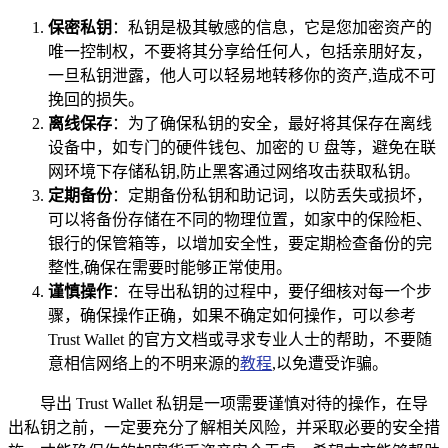
保密私钥
：私钥是极其敏感的信息，它是您加密资产的
唯一控制权，不要将其分享给任何人，包括亲朋好友，
一旦私钥泄露，他人可以轻易地转移你的资产,造成不可
挽回的损失。
离线保存
：为了确保私钥的安全，最好将其保存在离线
设备中，如专门的硬件钱包、加密的 U 盘等，避免在联
网环境下存储私钥,防止黑客通过网络攻击获取私钥。
定期备份
：定期备份私钥和助记词，以防丢失或损坏，
可以将备份存储在不同的物理位置，如家中的保险柜、
银行的保管箱等，以增加安全性，要定期检查备份的完
整性,确保在需要时能够正常使用。
谨慎操作
：在导出私钥的过程中，要仔细核对每一个步
骤，确保操作正确，如果不确定如何操作，可以参考
Trust Wallet 的官方文档或寻求专业人士的帮助，不要随
意相信网络上的不明来源的
教程
,以免遭受诈骗。
导出 Trust Wallet 私钥是一项需要谨慎对待的操作，在导
出私钥之前，一定要充分了解相关风险，并采取必要的安全措