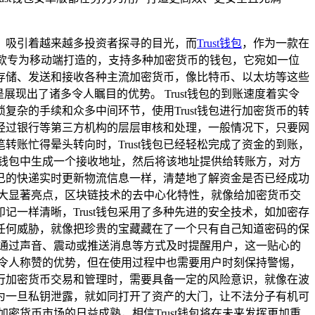
，吸引着越来越多投资者探寻的目光，而
Trust钱包
，作为一款在
包是一款专为移动端打造的，支持多种加密货币的钱包，它宛如一位
地存储、发送和接收各种主流加密货币，像比特币、以太坊等这些
是展现出了诸多令人瞩目的优势。 Trust钱包的到账速度着实令
杂的手续和众多中间环节，使用Trust钱包进行加密货币的转
经过银行等第三方机构的层层审核和处理，一般情况下，只要网
转账忙得晕头转向时，Trust钱包已经轻松完成了资金的到账，
在钱包中生成一个接收地址，然后将该地址提供给转账方，对方
己的快递实时更新物流信息一样，清楚地了解资金是否已经成功
的一大显著亮点，区块链技术的去中心化特性，就像给加密货币交
一样清晰，Trust钱包采用了多种先进的安全技术，如加密存
任何威胁，就像把珍贵的宝藏藏在了一个只有自己知道密码的保
会通过声音、震动或推送消息等方式及时提醒用户，这一贴心的
多令人称赞的优势，但在使用过程中也需要用户时刻保持警惕，
行加密货币交易和管理时，需要具备一定的风险意识，就像在波
为一旦私钥泄露，就如同打开了资产的大门，让不法分子有机可
密货币市场的日益成熟，相信Trust钱包将在未来发挥更加重