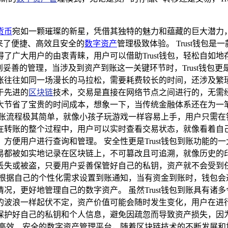
货币
宛如一颗璀璨的新星，凭借其独特的魅力和蕴藏的巨大潜力
来了便捷、高效且安全的
数字资产
管理极致体验。 Trust钱
了广大用户的由衷青睐，用户可以借助Trust钱包，轻松自如
到妥善的管理，当涉及到资产到账这一关键环节时，Trust钱包更
往往如同一场漫长的马拉松，需要耗费较长的时间，还涉及繁琐复
于先进的
区块链
技术，交易是直接在网络节点之间进行的，无需
大大节省了宝贵的时间成本，想象一下，当传统金融体系还在为一笔
包的到账流程极其简单，就像小孩子玩游戏一样容易上手，用户只需
在转账的整个过程中，用户可以实时查看交易状态，就像看着自
本，方便用户进行查询和管理。 安全性更是Trust钱包到账功能
都被如实地记录在区块链上，不可篡改且可追溯，就像历史的印记
丢失或被盗，只要用户妥善保管好自己的私钥，资产就不会受到
户可以根据自己的个性化需求设置到账通知，当有资金到账时，钱包
况，更好地管理自己的数字资产。 虽然Trust钱包到账具有诸
的波浪一样起伏不定，资产价值可能会随时发生变化，用户在进
保护好自己的私钥和个人信息，避免因疏忽而导致资产损失，因
捷、高效、安全的数字资产管理平台，随着区块链技术的不断发展和加