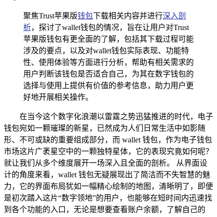
聚焦Trust苹果版
钱包
下载相关内容并进行
深入剖
析
，探讨了wallet钱包的情况，旨在让用户对Trust
苹果版钱包有更全面的了解，包括其下载过程可能
涉及的要点，以及对wallet钱包实际表现、功能特
性、使用体验等方面进行分析，帮助有相关需求的
用户判断该钱包是否适合自己，为其在数字钱包的
选择与使用上提供有价值的参考信息，助力用户更
好地开展相关操作。
在当今这个数字化浪潮以雷霆之势迅猛推进的时代，电子
钱包宛如一颗璀璨的新星，已然成为人们日常生活中如影随
形、不可或缺的重要组成部分，而 wallet 钱包，作为电子钱包
市场这片广袤星空中的一颗独特星体，它的表现究竟如何呢？
就让我们从多个维度展开一场深入且全面的剖析。 从界面设
计的角度来看，wallet 钱包无疑展现出了简洁而不失智慧的魅
力，它的界面布局犹如一幅精心绘制的地图，清晰明了，即便
是初次踏入这片“数字领地”的用户，也能够在短时间内迅速找
到各个功能的入口，无论是想要查看账户余额，了解自己的