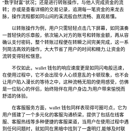
“数字财富”状况；还是进行转账操作，与他人完成资金的流
转；亦或是查看详细的交易记录，追溯每一笔资金的来龙去
脉，操作流程都如同山间的溪流般自然流畅、直观易懂。
以转账操作为例，用户只需轻轻点击几下屏幕，如同演奏
一首轻快的乐章般，依次输入对方的账号和转账金额，再从容
确认支付密码，整个转账过程便在转瞬之间完美完成，这一系
列简洁高效的操作，大大节省了用户的时间和精力,让资金的
流转变得轻松惬意。
不仅如此，wallet 钱包的响应速度更是如同闪电般迅速，
在使用过程中，它不会出现令人心烦意乱的卡顿现象，也不会
让用户陷入漫长的等待之中，这种流畅无阻的使用感受，仿佛
是一位贴心的伴侣，始终陪伴在用户身边,为用户带来愉悦而
舒适的体验。
在客服服务方面，wallet 钱包同样表现得可圈可点，它为
用户搭建了一个多元化的客服沟通桥梁，提供了包括在线客
服、客服热线等多种便捷的客服渠道，当用户在使用过程中遇
到任何问题时，就如同在黑暗中找到了一盏明灯,能够及时联