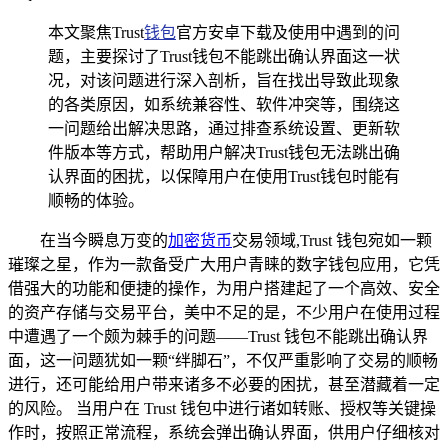
本文聚焦Trust
钱包
官方安卓下载及使用中遇到的问
题，主要探讨了Trust钱包不能跳出确认界面这一状
况，对该问题进行深入剖析，旨在找出导致此现象
的各类原因，如系统兼容性、软件冲突等，围绕这
一问题给出解决思路，通过排查系统设置、更新软
件版本等方式，帮助用户解决Trust钱包无法跳出确
认界面的困扰，以保障用户在使用Trust钱包时能有
顺畅的体验。
在当今瞬息万变的
加密货币
交易领域,Trust 钱包宛如一颗
璀璨之星，作为一款备受广大用户青睐的数字钱包应用，它凭
借强大的功能和便捷的操作，为用户搭建起了一个高效、安全
的资产存储与交易平台，美中不足的是，不少用户在使用过程
中遭遇了一个颇为棘手的问题——Trust 钱包不能跳出确认界
面，这一问题犹如一颗“绊脚石”，不仅严重影响了交易的顺畅
进行，还可能给用户带来诸多不必要的困扰，甚至潜藏着一定
的风险。 当用户在 Trust 钱包中进行诸如转账、授权等关键操
作时，按照正常流程，系统会弹出确认界面，供用户仔细核对