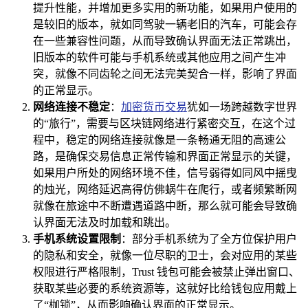
提升性能，并增加更多实用的新功能，如果用户使用的
是较旧的版本，就如同驾驶一辆老旧的汽车，可能会存
在一些兼容性问题，从而导致确认界面无法正常跳出，
旧版本的软件可能与手机系统或其他应用之间产生冲
突，就像不同齿轮之间无法完美契合一样，影响了界面
的正常显示。
网络连接不稳定
：
加密货币交易
犹如一场跨越数字世界
的“旅行”，需要与区块链网络进行紧密交互，在这个过
程中，稳定的网络连接就像是一条畅通无阻的高速公
路，是确保交易信息正常传输和界面正常显示的关键，
如果用户所处的网络环境不佳，信号弱得如同风中摇曳
的烛光，网络延迟高得仿佛蜗牛在爬行，或者频繁断网
就像在旅途中不断遭遇道路中断，那么就可能会导致确
认界面无法及时加载和跳出。
手机系统设置限制
：部分手机系统为了全方位保护用户
的隐私和安全，就像一位尽职的卫士，会对应用的某些
权限进行严格限制，Trust 钱包可能会被禁止弹出窗口、
获取某些必要的系统资源等，这就好比给钱包应用戴上
了“枷锁”，从而影响确认界面的正常显示。