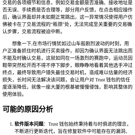
交易的各项细节和信息，例如交易金额是否准确、接收地址是
否无误、手续费是否合理等，部分用户反馈，在点击相应操作
后，确认界面却并未如期正常跳出，这一异常情况使得用户仿
佛被卡在了交易流程的“瓶颈”处，无法完成至关重要的交易确
认步骤，交易流程被迫中断。
想象一下,在市场行情犹如过山车般剧烈波动的时刻，用
户正准备抓住时机进行买卖操作，却因为确认界面无法跳出而
不能及时确认交易，这就如同在一场激烈的赛跑中，运动员因
鞋带突然松开而不得不停下脚步，眼睁睁地看着其他选手冲过
终点，最终导致用户错失最佳交易时机，造成难以估量的经济
损失，长时间无法解决该问题，会让用户对 Trust 钱包的信任
度逐渐降低，就像一座大厦的根基被慢慢侵蚀，影响其整体的
使用体验。
可能的原因分析
软件版本问题
：Trust 钱包始终秉持着与时俱进的理念，
不断进行更新迭代，旨在修复软件中可能存在的漏洞、