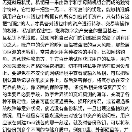
无疑就是私钥，私钥是一串由数字和字母随机组合而成的独特
字符串，它恰似一把独一无二、不可复制的钥匙，能够精准解
锁用户在Trust钱包中所拥有的所有加密货币资产，只有持有这
把“钥匙”的人，才具备对钱包中的资产进行转移、交易等操作
的权限。 私钥的保密性，堪称数字资产安全的坚固基石，一
旦私钥不慎泄露，就如同将自己家门的钥匙随意交给了别有用
心之人，账户中的资产将瞬间面临被盗取的巨大风险，那些居
心叵测的黑客们，常常会运用各种狡猾的手段，比如网络钓
鱼、恶意软件攻击等，千方百计地试图获取用户的私钥，用户
必须采取极为严格的保密措施：切不可将私钥存储在联网设备
上，要避免在不安全的网络环境中查看或输入私钥，可以把私
钥认真地记录在纸质文件上，然后妥善保存，将其存放在安全
可靠的地方，像坚固的保险箱等。 备份私钥是保障资产安全
的重要且必要手段，数字世界犹如变幻莫测的海洋，充满了各
种不确定性，设备可能会遭遇丢失、损坏的情况，或者遭遇系
统故障等意外状况，倘若没有备份私钥，一旦出现这些糟糕的
情况，用户就极有可能永远失去对钱包中资产的访问权，用户
应该在创建Trust钱包的那一刻起，就及时备份私钥，可以将私
钥备份到多个不同的存储介质中，例如U盘、外部硬盘等，并