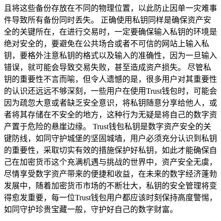
且将这些备份存放在不同的物理位置，以此防止因单一灾难事
件导致所有备份同时丢失。 正确使用私钥同样是确保资产安
全的关键所在，在进行交易时，一定要确保输入私钥的环境是
绝对安全的，要避免在公共场合或者不可信的网站上输入私
钥，要格外注意私钥的格式以及输入的准确性，因为一旦输入
错误，就可能会导致交易失败，甚至造成资产损失。 尽管私
钥的重要性不言而喻，但令人遗憾的是，很多用户对其重要性
的认识还远远不够深刻，一些用户在使用Trust钱包时，可能会
因为疏忽大意或者缺乏安全意识，将私钥随意分享给他人，或
者将其存储在不安全的地方，这种行为无疑是将自己的数字资
产置于危险的悬崖边缘。 Trust钱包私钥是数字资产安全的关
键防线，如同守护城堡的坚固城墙，用户必须充分认识到私钥
的重要性，采取切实有效的措施保护好私钥，如此才能确保自
己在加密货币这个充满机遇与挑战的世界中，资产安全无虞，
尽情享受数字资产带来的便捷和收益，在未来的数字经济蓬勃
发展中，随着加密货币市场的不断壮大，私钥的安全管理将变
得愈发重要，每一位Trust钱包用户都应该时刻保持高度警惕，
如同守护珍贵宝藏一般，守护好自己的数字财富。