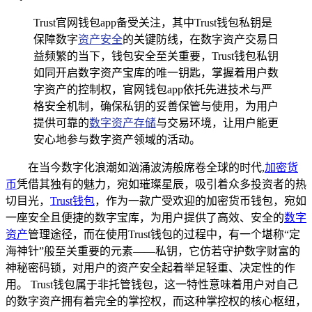
Trust官网钱包app备受关注，其中Trust钱包私钥是
保障数字
资产安全
的关键防线，在数字资产交易日
益频繁的当下，钱包安全至关重要，Trust钱包私钥
如同开启数字资产宝库的唯一钥匙，掌握着用户数
字资产的控制权，官网钱包app依托先进技术与严
格安全机制，确保私钥的妥善保管与使用，为用户
提供可靠的
数字资产存储
与交易环境，让用户能更
安心地参与数字资产领域的活动。
在当今数字化浪潮如汹涌波涛般席卷全球的时代,
加密货
币
凭借其独有的魅力，宛如璀璨星辰，吸引着众多投资者的热
切目光，
Trust钱包
，作为一款广受欢迎的加密货币钱包，宛如
一座安全且便捷的数字宝库，为用户提供了高效、安全的
数字
资产
管理途径，而在使用Trust钱包的过程中，有一个堪称“定
海神针”般至关重要的元素——私钥，它仿若守护数字财富的
神秘密码锁，对用户的资产安全起着举足轻重、决定性的作
用。 Trust钱包属于非托管钱包，这一特性意味着用户对自己
的数字资产拥有着完全的掌控权，而这种掌控权的核心枢纽，